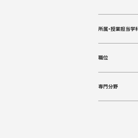
入学手続き
検定料・学費・諸費用
入学手続・入
奨学金
住まいのご案
所属・授業担当学
職位
専門分野