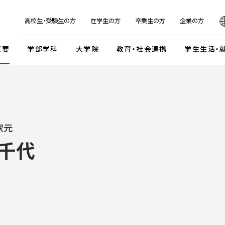
日本
English
한국어
简体字
繁体字
高校生・受験生の方
在学生の方
卒業生の方
企業の方
概要
学部学科
大学院
教育・社会連携
学生生活・
マンデイプロジェクト
社会実
国際交流プログラム
京都芸
キャンパスイベント・カレンダー
学校法人瓜生山学園
外国人留学生・編入学・
海外帰国生徒向け試験
入
家元
ガイドライン
交流協定・交換留学協定校
卒業展・大学院修了展
学園が目指すもの
外国人留学生入学試験
八千代
談・支援体制
海外事務所
学園祭（大瓜生山祭）
沿革
 テーマ選択型
海外帰国生徒入試
学生支援
ご寄付のお願い
関連組織
 テーマ選択型
編入学試験
ふるさと納税のご案内
組織図
テスト利用型1期
外国人留学生編入学試験
公式SNSアカウント
テスト利用型2期
大学院入学試験
プ