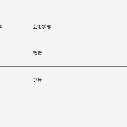
入試についてもっと知りたい
学準備
入試Q＆A
説明会・見学会
内
科
芸術学部
教授
京舞