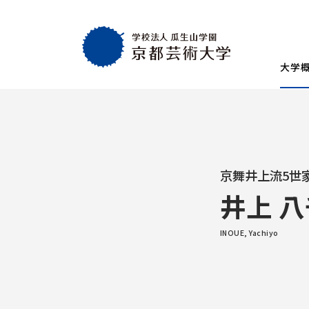
大学
大学概要
教育・社会連携
学生生活・就職
通学部
通学部
TOP
TOP
TOP
入試情報
TOP
京都芸術大学
就職・キャリア
学生生活
試験
京舞井上流5世
創設者の想い
就職・キャリア支援
AIの基本方針・
学生会
入学試験一覧
一般選抜
井上 
建学の理念・使命・目的
就職実績
教員紹介
学生相
総合型選抜1期 体験授業型
総合型選抜3期
大学基本情報
卒業生紹介
情報公開
障がい
総合型選抜2期 体験授業型
総合型選抜4期
INOUE, Yachiyo
附属施設紹介
紀要
総合型選抜1期 探究プロセス型
大学入学共通
アクセスマップ
附置機関
総合型選抜2期 探究プロセス型
大学入学共通
学長・副学長メッセージ
環境宣言
総合型選抜3期 科目選択型
ポリシー
キャンパスマッ