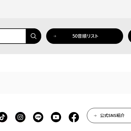
50音順リスト
公式SNS紹介