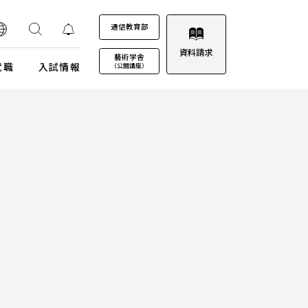
通信教育部
資料請求
藝術学舎
就職
入試情報
（公開講座）
装プロジェクト
ウルトラプロジェクト
通信教育部
通信教育部
通信教育部 入試情報はこちら
術劇場
芸術教養科目
試詳細
キャンパスカレンダー
ロゴマークについて
募集定員・アドミッションポリシー
キャンパスフォトツアー
学園歌
試験日程・会場
理事会
エントリー・出願
教職員募集
受験上及び修学上の配慮に関する事前相談
合格（エントリー）発表
入試結果データ