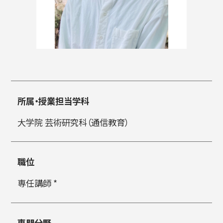
入試情報
高校生・受験生の方
在学生の方
所属・授業担当学科
大学院 芸術研究科（通信教育）
卒業生の方
企業の方
職位
専任講師 *
日本
English
한국어
専門分野