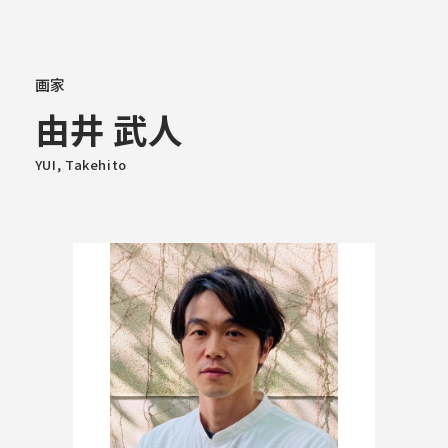
大学概要
画家
由井 武人
学部学科
YUI, Takehito
大学院
教育・社会連携
学生生活・就職