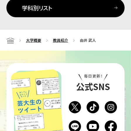
学科別リスト
大学概要
教員紹介
由井 武人
Home
毎日更新！
公式SNS