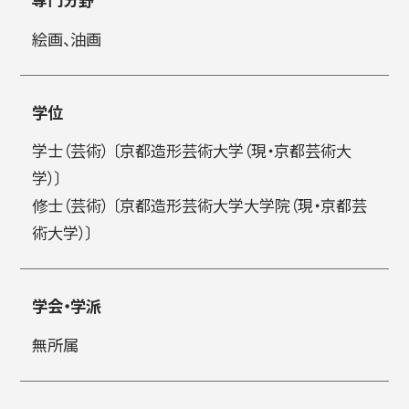
絵画、油画
简体字
繁体字
学位
学士（芸術） 〔京都造形芸術大学（現・京都芸術大
学）〕
修士（芸術） 〔京都造形芸術大学大学院（現・京都芸
術大学）〕
通信教育部
学会・学派
無所属
藝術学舎
（公開講座）