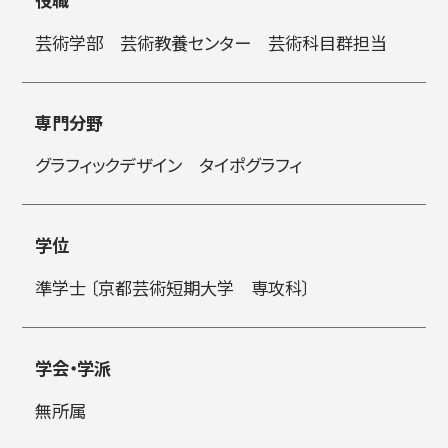
芸術学部 芸術教養センター 芸術科目群担当
简体字
繁体字
専門分野
グラフィックデザイン タイポグラフィ
学位
準学士 〔京都芸術短期大学 専攻科〕
通信教育部
学会・学派
藝術学舎
（公開講座）
無所属