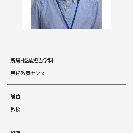
入試情報
高校生・受験生の方
在学生の方
所属・授業担当学科
芸術教養センター
卒業生の方
企業の方
職位
教授
日本
English
한국어
役職