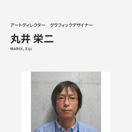
大学概要
アートディレクター グラフィックデザイナー
丸井 栄二
学部学科
MARUI, Eiji
大学院
教育・社会連携
学生生活・就職