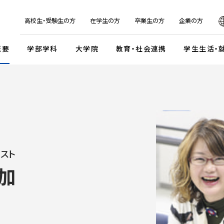
日本
English
한국어
简体字
繁体字
高校生・受験生の方
在学生の方
卒業生の方
企業の方
概要
学部学科
大学院
教育・社会連携
学生生活・
マンデイプロジェクト
社会実
国際交流プログラム
京都芸
キャンパスイベント・カレンダー
学校法人瓜生山学園
外国人留学生・編入学・
海外帰国生徒向け試験
入
ガイドライン
交流協定・交換留学協定校
卒業展・大学院修了展
学園が目指すもの
外国人留学生入学試験
談・支援体制
海外事務所
学園祭（大瓜生山祭）
沿革
 テーマ選択型
海外帰国生徒入試
スト
学生支援
ご寄付のお願い
関連組織
 テーマ選択型
編入学試験
加
ふるさと納税のご案内
組織図
テスト利用型1期
外国人留学生編入学試験
公式SNSアカウント
テスト利用型2期
大学院入学試験
プ