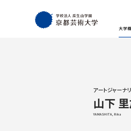
大学
大学概要
教育・社会連携
学生生活・就職
通学部
通学部
TOP
TOP
TOP
入試情報
TOP
京都芸術大学
就職・キャリア
学生生活
試験
創設者の想い
就職・キャリア支援
AIの基本方針・
学生会
入学試験一覧
一般選抜
建学の理念・使命・目的
就職実績
教員紹介
学生相
総合型選抜1期 体験授業型
総合型選抜3期
アートジャーナリ
大学基本情報
卒業生紹介
情報公開
障がい
総合型選抜2期 体験授業型
総合型選抜4期
山下 里
附属施設紹介
紀要
総合型選抜1期 探究プロセス型
大学入学共通
アクセスマップ
附置機関
YAMASHITA, Rika
総合型選抜2期 探究プロセス型
大学入学共通
学長・副学長メッセージ
環境宣言
総合型選抜3期 科目選択型
ポリシー
キャンパスマッ