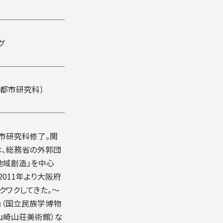
グ
造都市研究科〕
市研究科修了。関
は、総務省の外郭団
地域創造』を中心
011年より大阪府
クワクしてきた。〜
』（国立民族学博物
大山崎山荘美術館）な