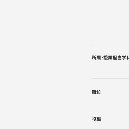
入学手続き
検定料・学費・諸費用
入学手続・入
奨学金
住まいのご案
所属・授業担当学
職位
役職