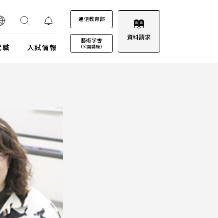
通信教育部
資料請求
藝術学舎
就職
入試情報
（公開講座）
装プロジェクト
ウルトラプロジェクト
通信教育部
通信教育部
通信教育部 入試情報はこちら
術劇場
芸術教養科目
試詳細
キャンパスカレンダー
ロゴマークについて
募集定員・アドミッションポリシー
キャンパスフォトツアー
学園歌
試験日程・会場
理事会
エントリー・出願
教職員募集
受験上及び修学上の配慮に関する事前相談
合格（エントリー）発表
入試結果データ