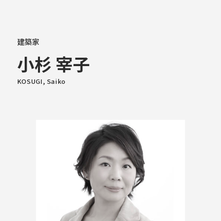
大学概要
建築家
小杉 宰子
学部学科
KOSUGI, Saiko
大学院
教育・社会連携
学生生活・就職