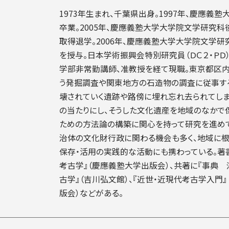
1973年生まれ、千葉県出身。1997年、慶應義
卒業。2005年、慶應義塾大学大学院文学研究
取得退学。2006年、慶應義塾大学大学院文学研
を授与。日本学術振興会特別研究員（ＤＣ２・ＰＤ
学部非常勤講師、准教授を経て現職。東京都区
う発掘調査や関東地方の石造物の調査に従事す
壊されていく遺跡や路傍に埋れ忘れ去られてし
の当たりにし、そうした文化遺産を地域のなかで
ための方法論の構築に関心を持って研究を進め
治体の文化財行政に関わる機会も多く、地域に
保存・活用の実践的な活動にも携わっている。著
考古学』（慶應義塾大学出版会）、共著に『事典
古学』（吉川弘文館）、『近世・近現代考古学入門
版会）などがある。