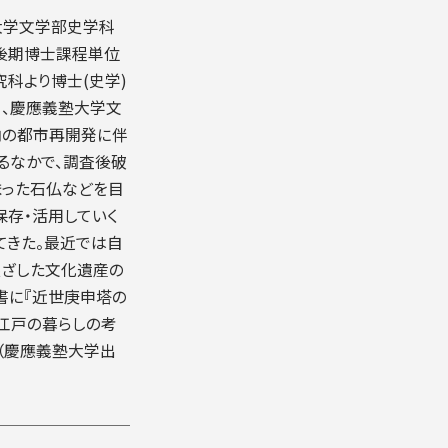
塾大学文学部史学科
科後期博士課程単位
究科より博士(史学)
）、慶應義塾大学文
内の都市再開発に伴
るなかで、調査後破
まった石仏などを目
保存・活用していく
てきた。最近では自
根ざした文化遺産の
書に『近世庚申塔の
 江戸の暮らしの考
』（慶應義塾大学出