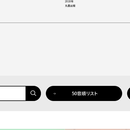
2018年
丸善出版
50音順リスト