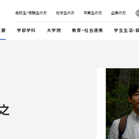
日本
English
한국어
简体字
繁体字
高校生・受験生の方
在学生の方
卒業生の方
企業の方
概要
学部学科
大学院
教育・社会連携
学生生活・
マンデイプロジェクト
社会実
国際交流プログラム
京都芸
キャンパスイベント・カレンダー
学校法人瓜生山学園
外国人留学生・編入学・
海外帰国生徒向け試験
入
ガイドライン
交流協定・交換留学協定校
卒業展・大学院修了展
学園が目指すもの
外国人留学生入学試験
談・支援体制
海外事務所
学園祭（大瓜生山祭）
沿革
 テーマ選択型
海外帰国生徒入試
学生支援
ご寄付のお願い
関連組織
 テーマ選択型
編入学試験
之
ふるさと納税のご案内
組織図
テスト利用型1期
外国人留学生編入学試験
公式SNSアカウント
テスト利用型2期
大学院入学試験
プ