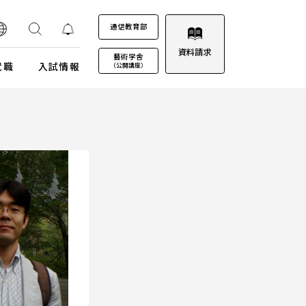
通信教育部
資料請求
藝術学舎
就職
入試情報
（公開講座）
装プロジェクト
ウルトラプロジェクト
通信教育部
通信教育部
通信教育部 入試情報はこちら
術劇場
芸術教養科目
試詳細
キャンパスカレンダー
ロゴマークについて
募集定員・アドミッションポリシー
キャンパスフォトツアー
学園歌
試験日程・会場
理事会
エントリー・出願
教職員募集
受験上及び修学上の配慮に関する事前相談
合格（エントリー）発表
入試結果データ