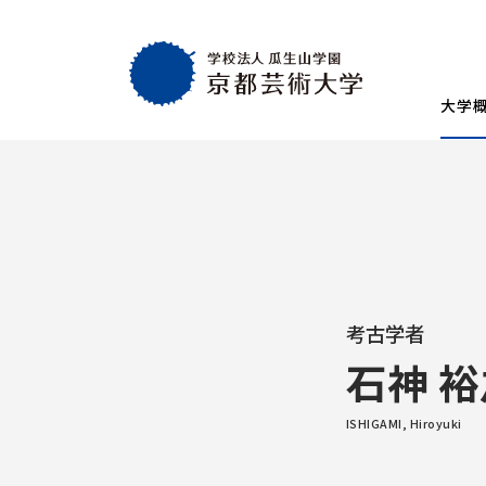
大学
大学概要
教育・社会連携
学生生活・就職
通学部
通学部
TOP
TOP
TOP
入試情報
TOP
京都芸術大学
就職・キャリア
学生生活
試験
創設者の想い
就職・キャリア支援
AIの基本方針・
学生会
入学試験一覧
一般選抜
建学の理念・使命・目的
就職実績
教員紹介
学生相
総合型選抜1期 体験授業型
総合型選抜3期
考古学者
大学基本情報
卒業生紹介
情報公開
障がい
総合型選抜2期 体験授業型
総合型選抜4期
石神 裕
附属施設紹介
紀要
総合型選抜1期 探究プロセス型
大学入学共通
アクセスマップ
附置機関
ISHIGAMI, Hiroyuki
総合型選抜2期 探究プロセス型
大学入学共通
学長・副学長メッセージ
環境宣言
総合型選抜3期 科目選択型
ポリシー
キャンパスマッ