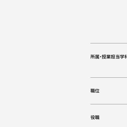
入学手続き
検定料・学費・諸費用
入学手続・入
奨学金
住まいのご案
所属・授業担当学
職位
役職