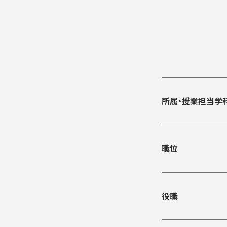
入学手続き
検定料・学費・諸費用
入学手続・入
奨学金
住まいのご案
所属・授業担当学
職位
役職