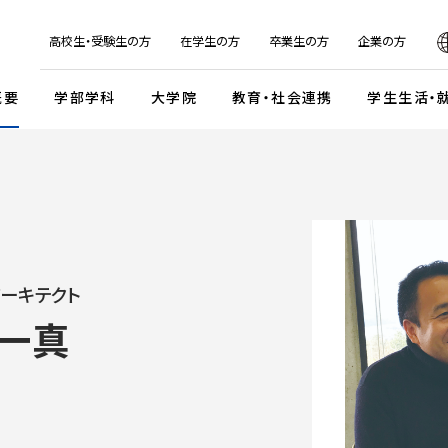
日本
English
한국어
简体字
繁体字
高校生・受験生の方
在学生の方
卒業生の方
企業の方
概要
学部学科
大学院
教育・社会連携
学生生活・
マンデイプロジェクト
社会実
国際交流プログラム
京都芸
キャンパスイベント・カレンダー
学校法人瓜生山学園
外国人留学生・編入学・
海外帰国生徒向け試験
入
ガイドライン
交流協定・交換留学協定校
卒業展・大学院修了展
学園が目指すもの
外国人留学生入学試験
談・支援体制
海外事務所
学園祭（大瓜生山祭）
沿革
ーキテクト
 テーマ選択型
海外帰国生徒入試
学生支援
ご寄付のお願い
関連組織
 一真
 テーマ選択型
編入学試験
ふるさと納税のご案内
組織図
テスト利用型1期
外国人留学生編入学試験
公式SNSアカウント
テスト利用型2期
大学院入学試験
プ