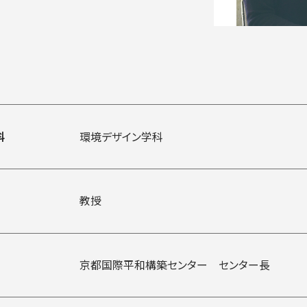
入試についてもっと知りたい
学準備
入試Q＆A
説明会・見学会
内
科
環境デザイン学科
教授
京都国際平和構築センター センター長