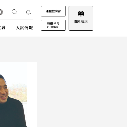
通信教育部
資料請求
藝術学舎
就職
入試情報
（公開講座）
装プロジェクト
ウルトラプロジェクト
通信教育部
通信教育部
通信教育部 入試情報はこちら
術劇場
芸術教養科目
試詳細
キャンパスカレンダー
ロゴマークについて
募集定員・アドミッションポリシー
キャンパスフォトツアー
学園歌
試験日程・会場
理事会
エントリー・出願
教職員募集
受験上及び修学上の配慮に関する事前相談
合格（エントリー）発表
入試結果データ