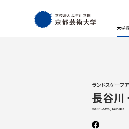
大学
大学概要
教育・社会連携
学生生活・就職
通学部
通学部
TOP
TOP
TOP
入試情報
TOP
京都芸術大学
就職・キャリア
学生生活
試験
創設者の想い
就職・キャリア支援
AIの基本方針・
学生会
入学試験一覧
一般選抜
建学の理念・使命・目的
就職実績
教員紹介
学生相
ランドスケープア
総合型選抜1期 体験授業型
総合型選抜3期
大学基本情報
卒業生紹介
情報公開
障がい
長谷川
総合型選抜2期 体験授業型
総合型選抜4期
附属施設紹介
紀要
総合型選抜1期 探究プロセス型
大学入学共通
アクセスマップ
附置機関
HASEGAWA, Kazuma
総合型選抜2期 探究プロセス型
大学入学共通
学長・副学長メッセージ
環境宣言
総合型選抜3期 科目選択型
ポリシー
キャンパスマッ