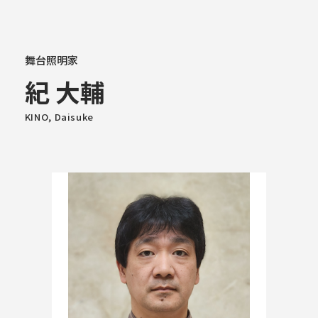
大学概要
舞台照明家
紀 大輔
学部学科
KINO, Daisuke
大学院
教育・社会連携
学生生活・就職