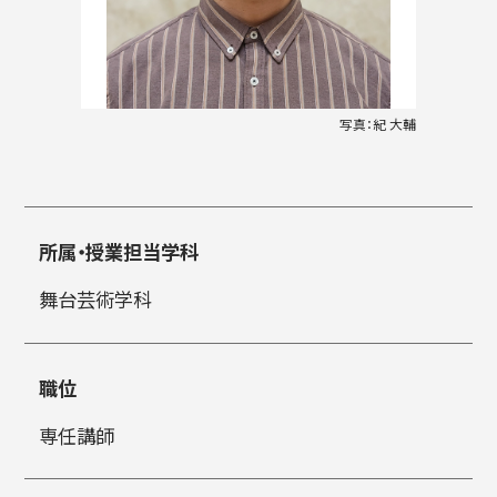
入試情報
写真：紀 大輔
高校生・受験生の方
在学生の方
所属・授業担当学科
卒業生の方
企業の方
舞台芸術学科
職位
専任講師
日本
English
한국어