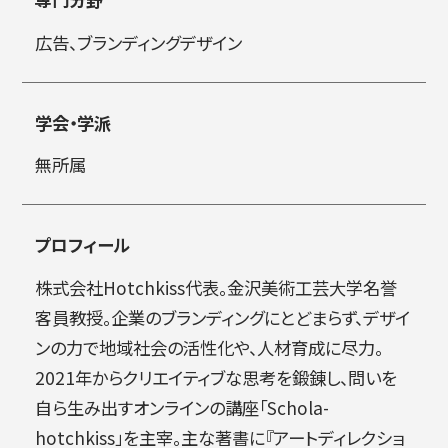
広告、ブランディングデザイン
简体字
繁体字
学会・学派
無所属
プロフィール
株式会社Hotchkiss代表。金沢美術工芸大学名誉
通信教育部
客員教授。企業のブランディングにとどまらず、デザイ
ンの力で地域社会の活性化や、人材育成に尽力。
2021年からクリエイティブな思考を鍛錬し、問いを
自ら生み出すオンラインの講座「Schola-
藝術学舎
（公開講座）
hotchkiss」を主宰。主な著書に『アートディレクショ