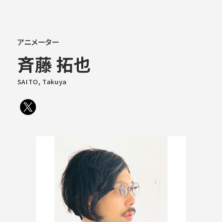
大学概要
アニメーター
斉藤 拓也
学部学科
SAITO, Takuya
大学院
教育・社会連携
学生生活・就職