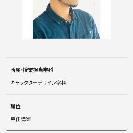
入試情報
高校生・受験生の方
在学生の方
所属・授業担当学科
卒業生の方
企業の方
キャラクターデザイン学科
職位
専任講師
日本
English
한국어