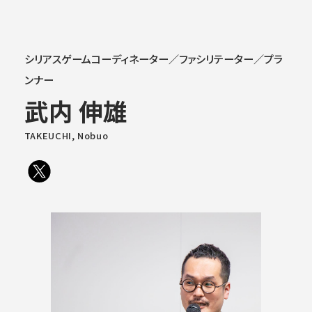
大学概要
シリアスゲームコーディネーター／ファシリテーター／プラ
ンナー
武内 伸雄
学部学科
TAKEUCHI, Nobuo
大学院
教育・社会連携
学生生活・就職