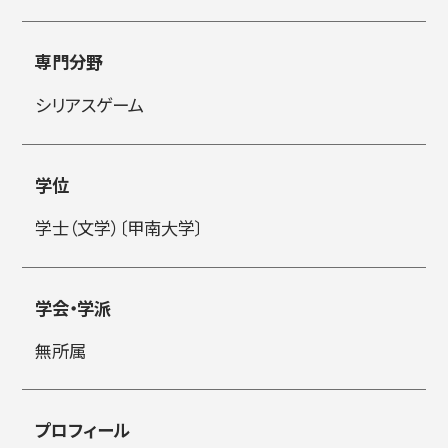
简体字
繁体字
専門分野
シリアスゲーム
学位
学士（文学）〔甲南大学〕
通信教育部
学会・学派
無所属
藝術学舎
（公開講座）
プロフィール