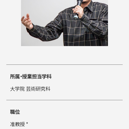
入試情報
高校生・受験生の方
在学生の方
所属・授業担当学科
卒業生の方
企業の方
大学院 芸術研究科
職位
准教授 *
日本
English
한국어