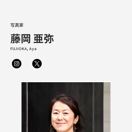
大学概要
写真家
藤岡 亜弥
学部学科
FUJIOKA, Aya
大学院
教育・社会連携
学生生活・就職