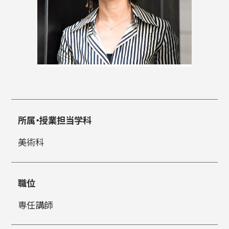
入試情報
高校生・受験生の方
在学生の方
所属・授業担当学科
卒業生の方
企業の方
美術科
職位
専任講師
日本
English
한국어