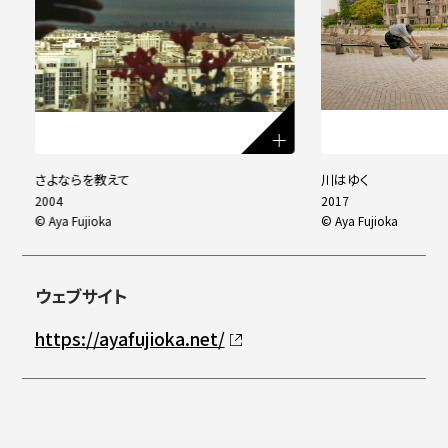
教えて
川はゆく
2017
ka
©️ Aya Fujioka
ウェブサイト
https://ayafujioka.net/