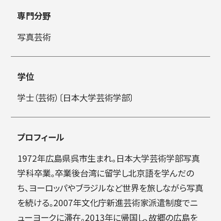
専門分野
简体字
繁体字
写真芸術
学位
学士（芸術）〔日本大学芸術学部〕
プロフィール
通信教育部
1972年広島県呉市生まれ。日本大学芸術学部写真
学科卒業。卒業後台湾に留学し北京語を学んだの
ち、ヨーロッパやブラジルなど世界を旅しながら写真
藝術学舎
（公開講座）
を続ける。2007年文化庁新進芸術家派遣制度でニ
ューヨークに滞在。2013年に帰国し、故郷の広島を