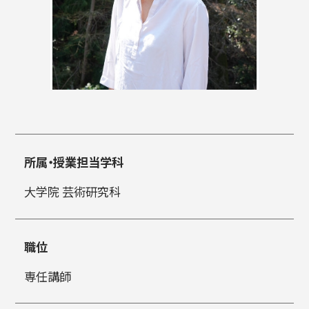
入試情報
高校生・受験生の方
在学生の方
所属・授業担当学科
卒業生の方
企業の方
大学院 芸術研究科
職位
専任講師
日本
English
한국어