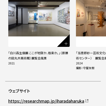
る
「白川昌生個展 ここが地獄か、極楽か。」（原爆
「当意即妙ー芸術文化
陳
の図丸木美術館）展覧会風景
術センター） 展覧会
2021
2024
撮影：守屋友樹
ウェブサイト
https://researchmap.jp/iharadaharuka