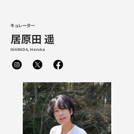
大学概要
キュレーター
居原田 遥
学部学科
IHARADA, Haruka
大学院
教育・社会連携
学生生活・就職