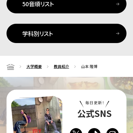
50音順リスト
学科別リスト
大学概要
教員紹介
山本 隆博
Home
毎日更新！
公式SNS