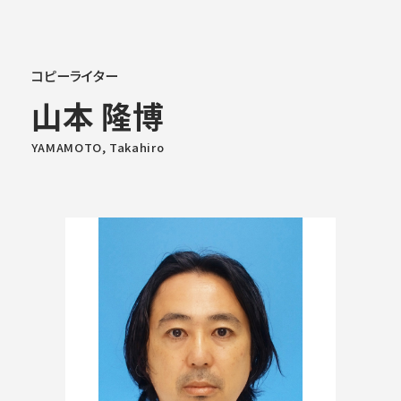
大学概要
コピーライター
山本 隆博
学部学科
YAMAMOTO, Takahiro
大学院
教育・社会連携
学生生活・就職