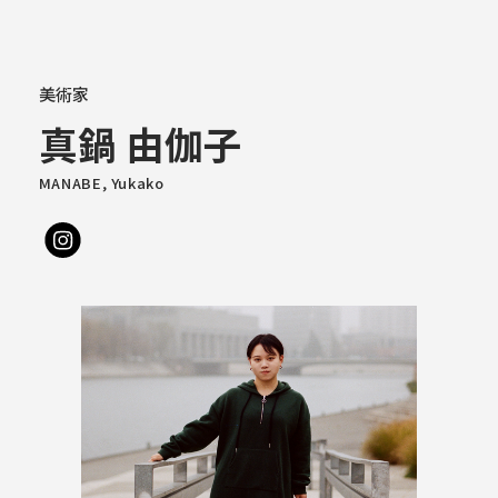
大学概要
美術家
真鍋 由伽子
学部学科
MANABE, Yukako
大学院
教育・社会連携
学生生活・就職