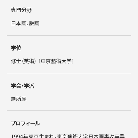
専門分野
简体字
繁体字
日本画、版画
学位
修士（美術） 〔東京藝術大学〕
学会・学派
通信教育部
無所属
プロフィール
藝術学舎
（公開講座）
1994年東京生まれ。東京藝術大学日本画専攻卒業