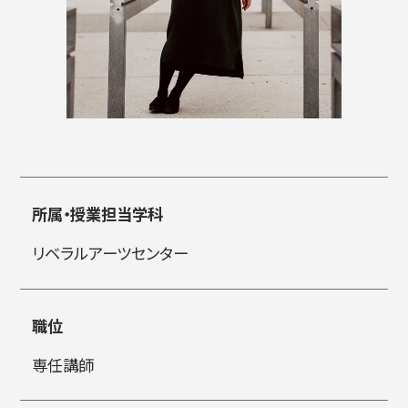
入試情報
高校生・受験生の方
在学生の方
所属・授業担当学科
卒業生の方
企業の方
リベラルアーツセンター
職位
専任講師
日本
English
한국어