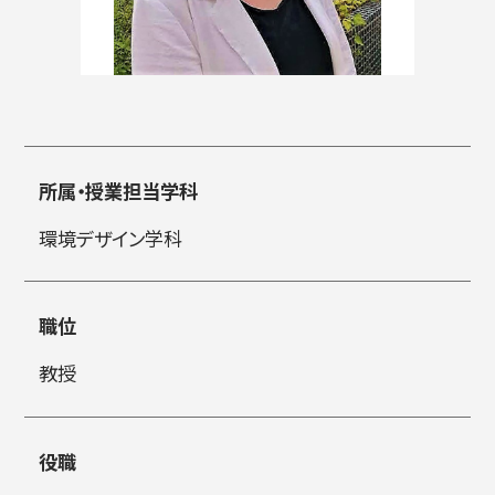
入試情報
所属・授業担当学科
高校生・受験生の方
在学生の方
環境デザイン学科
卒業生の方
企業の方
職位
教授
役職
日本
English
한국어