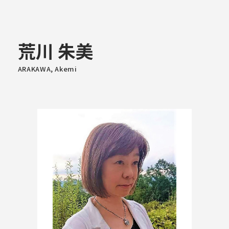
大学概要
荒川 朱美
ARAKAWA, Akemi
学部学科
大学院
教育・社会連携
学生生活・就職