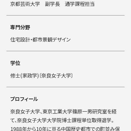
京都芸術大学 副学⻑ 通学課程担当
简体字
繁体字
専門分野
住宅設計・都市景観デザイン
学位
修士(家政学)〔奈良女子大学〕
通信教育部
プロフィール
奈良女子大学、東京工業大学篠原一男研究室を経
藝術学舎
（公開講座）
て、奈良女子大学大学院博士課程単位取得退学。
1988年から10年に亘る中国歴史都市での町並み保