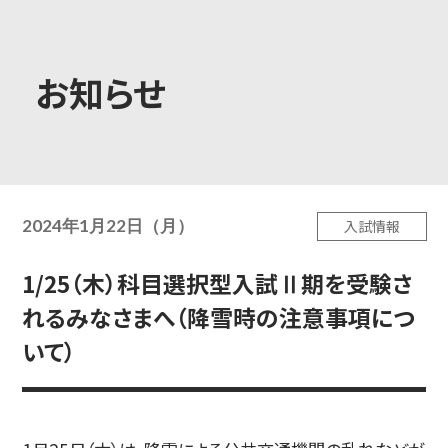
大学概要
お知らせ
学部学科
2024年1月22日（月）
入試情報
大学院
1/25（木）科目選択型入試Ⅱ期を受験さ
れるみなさまへ（降雪時の注意事項につ
教育・社会連携
いて）
学生生活・就職