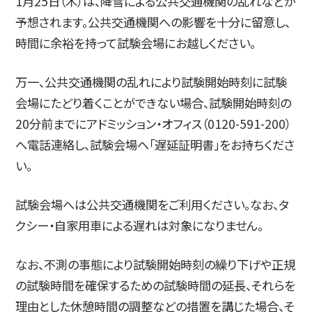
1月25日（木）は、降雪による公共交通機関の乱れなどが
予想されます。公共交通機関への影響を十分に留意し、
時間に余裕を持って試験会場にお越しください。
入試情報
万一、公共交通機関の乱れにより試験開始時刻に試験
会場にたどり着くことができない場合、試験開始時刻の
20分前までにアドミッション・オフィス（0120-591-200）
高校生・受験生の方
在学生の方
へ電話連絡し、試験会場へ「遅延証明書」をお持ちくださ
い。
卒業生の方
企業の方
試験会場へは公共交通機関をご利用ください。なお、タ
クシー・自家用車による遅れは対象になりません。
なお、不測の事態により試験開始時刻の繰り下げや正規
の試験時間を確保するための試験時間の延長、それらを
日本
English
한국어
理由とした休憩時間の調整などの措置を講じた場合、そ