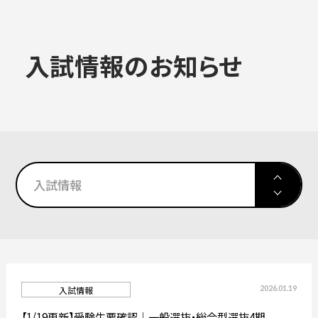
大学概要
入試情報のお知らせ
ALL
学部学科
大学情報
大学院
入試情報
入試情報
教育・社会連携
高校生対象イベント
2026.01.19
入試情報
学生生活・就職
大学院
【1/19更新】受験生要確認｜一般選抜・総合型選抜4期