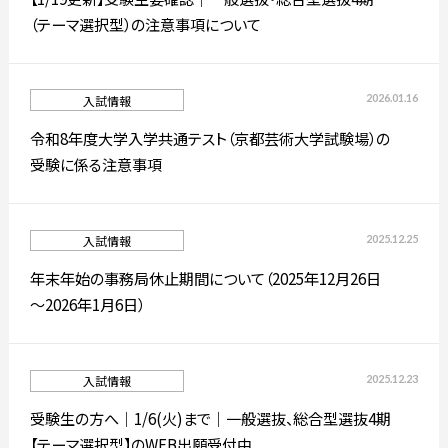
（テーマ選択型）の注意事項について
通信制大学院
入試情報
2026.01.16
入試情報
令和8年度大学入学共通テスト（京都芸術大学試験場）の
プレスリリース
受験に係る注意事項
高校生・受験生の方
在学生の方
2025.12.25
入試情報
卒業生の方
企業の方
年末年始の事務局休止期間について（2025年12月26日
～2026年1月6日）
2025.12.23
入試情報
受験生の方へ｜1/6(火)まで｜一般選抜、総合型選抜4期
日本
English
한국어
【テーマ選択型】のWEB出願受付中