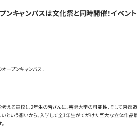
入試についてもっと知りたい
ープンキャンパスは文化祭と同時開催！イベント
学準備
入試Q＆A
説明会・見学会
内
オープンキャンパス。
を考える高校1、2年生の皆さんに、芸術大学の可能性、そして京都
しいという想いから、入学して全1年生がてがけた巨大な立体作品展
。