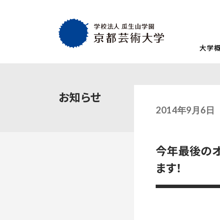
大学
大学概要
教育・社会連携
学生生活・就職
通学部
通学部
TOP
TOP
TOP
お知らせ
入試情報
TOP
京都芸術大学
就職・キャリア
学生生活
2014年9月6日
試験
創設者の想い
就職・キャリア支援
AIの基本方針・
学生会
入学試験一覧
一般選抜
建学の理念・使命・目的
就職実績
教員紹介
学生相
今年最後のオ
総合型選抜1期 体験授業型
総合型選抜3期
大学基本情報
卒業生紹介
情報公開
障がい
総合型選抜2期 体験授業型
総合型選抜4期
ます！
附属施設紹介
紀要
総合型選抜1期 探究プロセス型
大学入学共通
アクセスマップ
附置機関
総合型選抜2期 探究プロセス型
大学入学共通
学長・副学長メッセージ
環境宣言
総合型選抜3期 科目選択型
ポリシー
キャンパスマッ