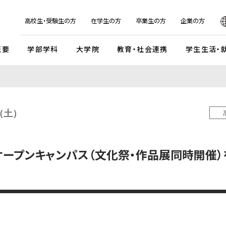
日本
English
한국어
简体字
繁体字
高校生・受験生の方
在学生の方
卒業生の方
企業の方
概要
学部学科
大学院
教育・社会連携
学生生活・
マンデイプロジェクト
社会実
国際交流プログラム
京都芸
キャンパスイベント・カレンダー
学校法人瓜生山学園
（土）
外国人留学生・編入学・
海外帰国生徒向け試験
入
ガイドライン
交流協定・交換留学協定校
卒業展・大学院修了展
学園が目指すもの
外国人留学生入学試験
談・支援体制
海外事務所
学園祭（大瓜生山祭）
沿革
ープンキャンパス（文化祭・作品展同時開催）
 テーマ選択型
海外帰国生徒入試
学生支援
ご寄付のお願い
関連組織
 テーマ選択型
編入学試験
ふるさと納税のご案内
組織図
テスト利用型1期
外国人留学生編入学試験
公式SNSアカウント
テスト利用型2期
大学院入学試験
プ