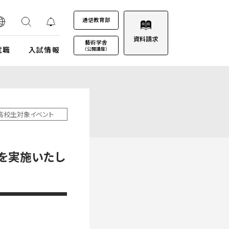
通信教育部
資料請求
藝術学舎
就職
入試情報
（公開講座）
装プロジェクト
ウルトラプロジェクト
通信教育部
通信教育部
通信教育部 入試情報はこちら
術劇場
芸術教養科目
高校生対象イベント
試詳細
キャンパスカレンダー
ロゴマークについて
募集定員・アドミッションポリシー
キャンパスフォトツアー
学園歌
を実施いたし
試験日程・会場
理事会
エントリー・出願
教職員募集
受験上及び修学上の配慮に関する事前相談
合格（エントリー）発表
入試結果データ