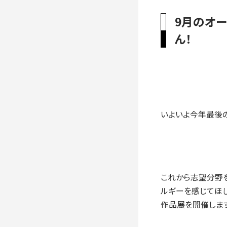
入学手続き
9月のオ
検定料・学費・諸費用
入学手続・入
ん！
奨学金
住まいのご案
いよいよ今年最後の
これから志望分野
ルギーを感じてほ
作品展を開催します