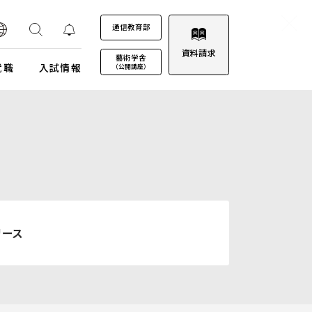
通信教育部
資料請求
藝術学舎
就職
入試情報
（公開講座）
装プロジェクト
ウルトラプロジェクト
通信教育部
通信教育部
通信教育部 入試情報はこちら
術劇場
芸術教養科目
試詳細
キャンパスカレンダー
ロゴマークについて
募集定員・アドミッションポリシー
キャンパスフォトツアー
学園歌
試験日程・会場
理事会
リース
エントリー・出願
教職員募集
受験上及び修学上の配慮に関する事前相談
合格（エントリー）発表
入試結果データ