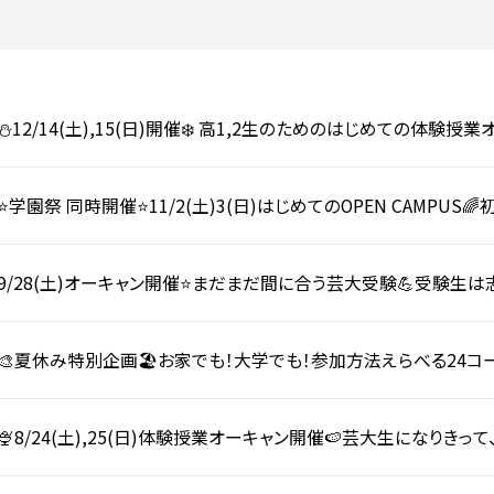
入試についてもっと知りたい
学準備
入試Q＆A
説明会・見学会
内
⛄️12/14(土),15(日)開催❄️ 高1,2生のためのはじめての体験
的な授業を初心者向けにアレンジ🧡この冬に一歩踏み出そう✨
⭐️学園祭 同時開催⭐️11/2(土)3(日)はじめてのOPEN CAM
大の学びに触れよう🎈
9/28(土)オーキャン開催⭐️まだまだ間に合う芸大受験💪受験生
進路研究におすすめ🐥🩵
🎨夏休み特別企画🏖️お家でも！大学でも！参加方法えらべる24
🍨8/24(土),25(日)体験授業オーキャン開催🍉芸大生になり
う！