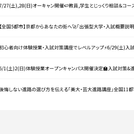
7/27(土),28(日)オーキャン開催🍉教員,学生とじっくり相談＆
策も進めよう📚
【全国5都市】京都からあなたの街へ🚀「出張型大学・入試概要説明
初心者向け体験授業・入試対策講座でレベルアップ⚡6/29(土)入
6/1(土)2(日)体験授業オープンキャンパス開催決定🏫入試対策
後悔しない進路の選び方を伝える「美大・芸大進路講座」全国11都