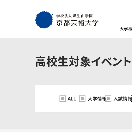
大学
大学概要
教育・社会連携
学生生活・就職
通学部
通学部
TOP
TOP
TOP
高校生対象イベント
入試情報
TOP
京都芸術大学
就職・キャリア
学生生活
試験
創設者の想い
就職・キャリア支援
AIの基本方針・
学生会
入学試験一覧
一般選抜
建学の理念・使命・目的
就職実績
教員紹介
学生相
総合型選抜1期 体験授業型
総合型選抜3期
大学基本情報
卒業生紹介
情報公開
障がい
ALL
大学情報
入試情
総合型選抜2期 体験授業型
総合型選抜4期
附属施設紹介
紀要
総合型選抜1期 探究プロセス型
大学入学共通
アクセスマップ
附置機関
総合型選抜2期 探究プロセス型
大学入学共通
学長・副学長メッセージ
環境宣言
総合型選抜3期 科目選択型
ポリシー
キャンパスマッ