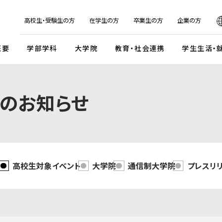
日本
English
한국어
简体字
繁体字
高校生・受験生の方
在学生の方
卒業生の方
企業の方
概要
学部学科
大学院
教育・社会連携
学生生活・
マンデイプロジェクト
社会実
のお知らせ
国際交流プログラム
京都芸
キャンパスイベント・カレンダー
学校法人瓜生山学園
外国人留学生・編入学・
海外帰国生徒向け試験
入
ガイドライン
交流協定・交換留学協定校
卒業展・大学院修了展
学園が目指すもの
外国人留学生入学試験
談・支援体制
海外事務所
学園祭（大瓜生山祭）
沿革
 テーマ選択型
海外帰国生徒入試
学生支援
ご寄付のお願い
関連組織
報
高校生対象イベント
大学院
通信制大学院
プレスリ
 テーマ選択型
編入学試験
ふるさと納税のご案内
組織図
テスト利用型1期
外国人留学生編入学試験
公式SNSアカウント
テスト利用型2期
大学院入学試験
プ