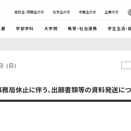
日本
English
한국어
简体字
繁体字
高校生・受験生の方
在学生の方
卒業生の方
企業の方
概要
学部学科
大学院
教育・社会連携
学生生活・
マンデイプロジェクト
社会実
国際交流プログラム
京都芸
キャンパスイベント・カレンダー
学校法人瓜生山学園
5日（日）
外国人留学生・編入学・
海外帰国生徒向け試験
入
ガイドライン
交流協定・交換留学協定校
卒業展・大学院修了展
学園が目指すもの
外国人留学生入学試験
談・支援体制
海外事務所
学園祭（大瓜生山祭）
沿革
事務局休止に伴う、出願書類等の資料発送につ
 テーマ選択型
海外帰国生徒入試
学生支援
ご寄付のお願い
関連組織
 テーマ選択型
編入学試験
ふるさと納税のご案内
組織図
テスト利用型1期
外国人留学生編入学試験
公式SNSアカウント
テスト利用型2期
大学院入学試験
プ