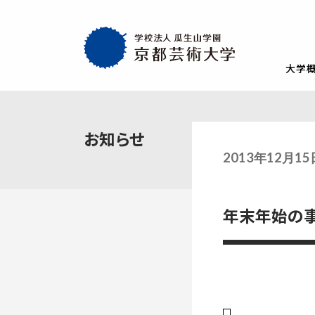
大学
大学概要
教育・社会連携
学生生活・就職
通学部
通学部
TOP
TOP
TOP
お知らせ
入試情報
TOP
京都芸術大学
就職・キャリア
学生生活
2013年12月1
試験
創設者の想い
就職・キャリア支援
AIの基本方針・
学生会
入学試験一覧
一般選抜
建学の理念・使命・目的
就職実績
教員紹介
学生相
年末年始の
総合型選抜1期 体験授業型
総合型選抜3期
大学基本情報
卒業生紹介
情報公開
障がい
総合型選抜2期 体験授業型
総合型選抜4期
附属施設紹介
紀要
総合型選抜1期 探究プロセス型
大学入学共通
アクセスマップ
附置機関
総合型選抜2期 探究プロセス型
大学入学共通
学長・副学長メッセージ
環境宣言
総合型選抜3期 科目選択型
ポリシー
キャンパスマッ