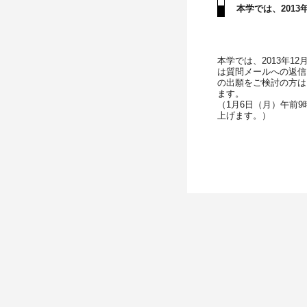
入学手続き
本学では、2013
検定料・学費・諸費用
入学手続・入
奨学金
住まいのご案
本学では、2013年1
は質問メールへの返信
の出願をご検討の方は
ます。
（1月6日（月）午前
上げます。）