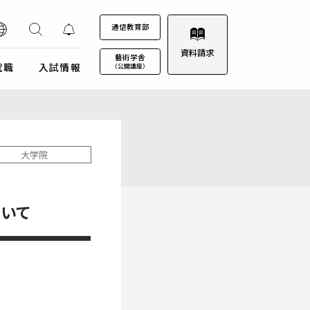
通信教育部
資料請求
藝術学舎
就職
入試情報
（公開講座）
装プロジェクト
ウルトラプロジェクト
通信教育部
通信教育部
通信教育部 入試情報はこちら
術劇場
芸術教養科目
大学院
試詳細
キャンパスカレンダー
ロゴマークについて
募集定員・アドミッションポリシー
キャンパスフォトツアー
学園歌
いて
試験日程・会場
理事会
エントリー・出願
教職員募集
受験上及び修学上の配慮に関する事前相談
合格（エントリー）発表
入試結果データ