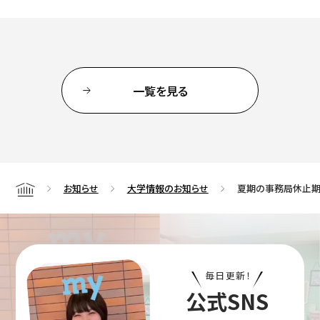
简体字
繁体字
一覧を見る
お知らせ
大学情報のお知らせ
夏期の事務局休止期間に
Home
通信教育部
毎日更新！
藝術学舎
（公開講座）
公式SNS