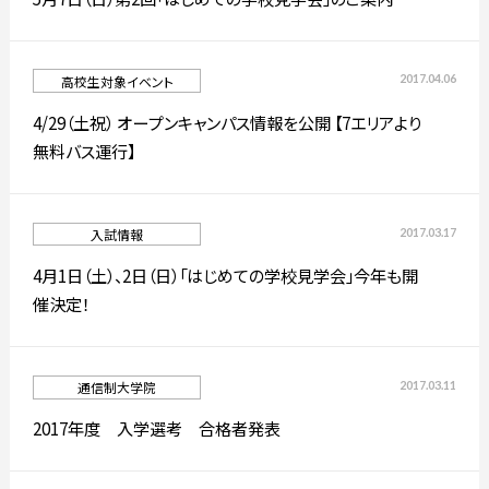
通信制大学院
2017.04.06
高校生対象イベント
入試情報
4/29（土祝） オープンキャンパス情報を公開 【7エリアより
無料バス運行】
プレスリリース
高校生・受験生の方
在学生の方
2017.03.17
入試情報
4月1日（土）、2日（日）「はじめての学校見学会」今年も開
卒業生の方
企業の方
催決定！
2017.03.11
通信制大学院
2017年度 入学選考 合格者発表
日本
English
한국어