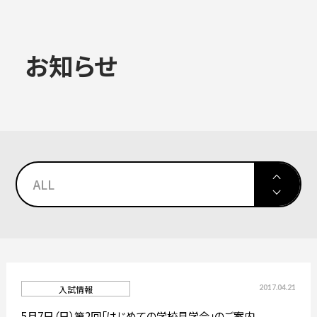
大学概要
お知らせ
ALL
学部学科
大学情報
大学院
ALL
入試情報
教育・社会連携
高校生対象イベント
2017.04.21
入試情報
学生生活・就職
大学院
5月7日（日）第2回「はじめての学校見学会」のご案内