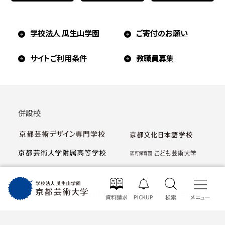
学校法人 瓜生山学園
ご寄付のお願い
サイトご利用条件
教職員募集
併設校
© Kyoto University of the Arts All Rights Reserved
資料請求
PICKUP
検索
メニュー