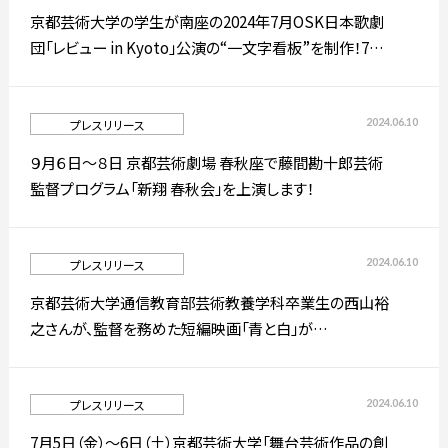
京都芸術大学の学生が南座の2024年7月OSK日本歌劇
団「レビュー in Kyoto」公演の“一文字看板”を制作！7月9
简体字
繁体字
日（火）に制作した学生が南座前に集います！！
2024.06.10
プレスリリース
９月６日～８日 京都芸術劇場 春秋座で藤間勘十郎芸術
監督プログラム「新翔 春秋会」を上演します！
2024.06.10
プレスリリース
京都芸術大学通信教育部芸術教養学科卒業生の西山裕
通信教育部
之さんが、監督を務めた短編映画「青と白」が
Carmarthen Bay Film Festival 2024で最優秀外国語映
画賞を受賞しました
2024.06.10
プレスリリース
藝術学舎
（公開講座）
7月5日（金）～6日（土）京都芸術大学「舞台芸術作品の創