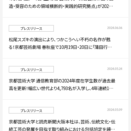
造・受容のための領域横断的・実践的研究拠点」が2023
年度研究事業報告会を開催します！
2024.06.06
プレスリリース
松尾スズキの演出により、つかこうへい不朽の名作が甦
る！京都芸術劇場 春秋座で10月19日・20日に「蒲田行進
曲」を上演します！
2024.05.24
プレスリリース
京都芸術大学 通信教育部の2024年度在学生数が過去最
高を更新！幅広い世代より4,793名が入学し、4年連続1万
人超えを実現
2024.05.09
プレスリリース
京都芸術大学と読売新聞大阪本社は、芸術、伝統文化・伝
統工芸の発展を目指す取り組みにおける包括協定を締結