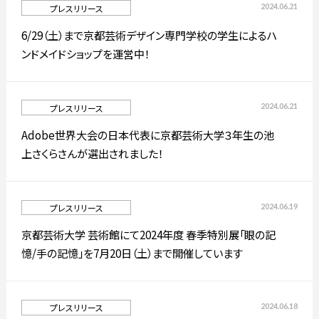
2024.06.21
プレスリリース
6/29（土）まで京都芸術デザイン専門学校の学生によるハ
ンドメイドショップを運営中！
通信制大学院
入試情報
2024.06.21
プレスリリース
プレスリリース
高校生・受験生の方
在学生の方
Adobe世界大会の日本代表に京都芸術大学３年生の池
上さくらさんが選出されました！
卒業生の方
企業の方
2024.06.19
プレスリリース
京都芸術大学 芸術館にて2024年度 春季特別展「眼の記
憶/手の記憶」を7月20日（土）まで開催しています
日本
English
한국어
2024.06.18
プレスリリース