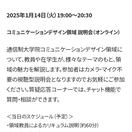
2025年1月14日（火）19:00～20:30
入試情報
コミュニケーションデザイン領域 説明会（オンライン）
通信制大学院コミュニケーションデザイン領域に
高校生・受験生の方
在学生の方
ついて、教員や在学生が、様々なテーマのもと、領
域の魅力を解説します。
参加者はカメラ・マイク不
要の視聴型説明会となりますのでお気軽にご参加
卒業生の方
企業の方
ください。質疑応答コーナーでは、チャット機能で
質問・相談ができます。
＜当日のスケジュール（予定）＞
・領域教員によるカリキュラム説明（約60分）
日本
English
한국어