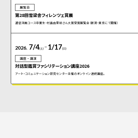
展覧会
第28回雪梁舎フィレンツェ賞展
通信洋画コース卒業生・村島由里絵さん大賞受賞展覧会（新潟・東京にて開催）
7/4
1/17
2026.
(土)
(日)
講座・講演
対話型鑑賞ファシリテーション講座2026
アート・コミュニケーション研究センター主催のオンライン連続講座。