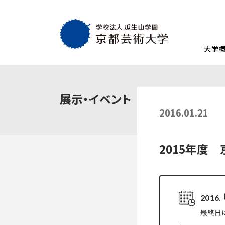
大学
大学概要
教育・社会連携
学生生活・就職
通学部
通学部
TOP
TOP
TOP
展示・イベント
入試情報
TOP
京都芸術大学
就職・キャリア
学生生活
2016.01.21
試験
創設者の想い
就職・キャリア支援
AIの基本方針・
学生会
入学試験一覧
一般選抜
建学の理念・使命・目的
就職実績
教員紹介
学生相
2015年度
総合型選抜1期 体験授業型
総合型選抜3期
大学基本情報
卒業生紹介
情報公開
障がい
総合型選抜2期 体験授業型
総合型選抜4期
附属施設紹介
紀要
総合型選抜1期 探究プロセス型
大学入学共通
アクセスマップ
附置機関
2016.
総合型選抜2期 探究プロセス型
大学入学共通
学長・副学長メッセージ
環境宣言
最終日は
総合型選抜3期 科目選択型
ポリシー
キャンパスマッ