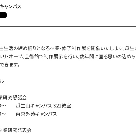
入試についてもっと知りたい
キャンパス
学準備
入試Q＆A
説明会・見学会
P
内
生生活の締め括りとなる卒業・修了制作展を開催いたします。瓜生山
ャルリ・オーブ、芸術館で制作展示を行い、数年間に亘る思いの込め
できます。
ル
業研究懇話会
：00～ 瓜生山キャンパス S21教室
5：00～ 東京外苑キャンパス
卒業研究発表会