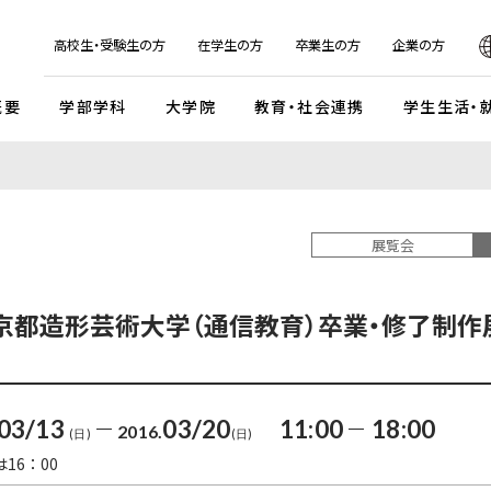
日本
English
한국어
简体字
繁体字
高校生・受験生の方
在学生の方
卒業生の方
企業の方
概要
学部学科
大学院
教育・社会連携
学生生活・
マンデイプロジェクト
社会実
国際交流プログラム
京都芸
キャンパスイベント・カレンダー
学校法人瓜生山学園
展覧会
外国人留学生・編入学・
海外帰国生徒向け試験
入
ガイドライン
交流協定・交換留学協定校
卒業展・大学院修了展
学園が目指すもの
外国人留学生入学試験
談・支援体制
海外事務所
学園祭（大瓜生山祭）
沿革
 京都造形芸術大学（通信教育）卒業・修了制作
 テーマ選択型
海外帰国生徒入試
学生支援
ご寄付のお願い
関連組織
 テーマ選択型
編入学試験
ふるさと納税のご案内
組織図
テスト利用型1期
外国人留学生編入学試験
公式SNSアカウント
03/13
03/20
11:00
18:00
2016.
テスト利用型2期
大学院入学試験
(日)
(日)
16：00
プ