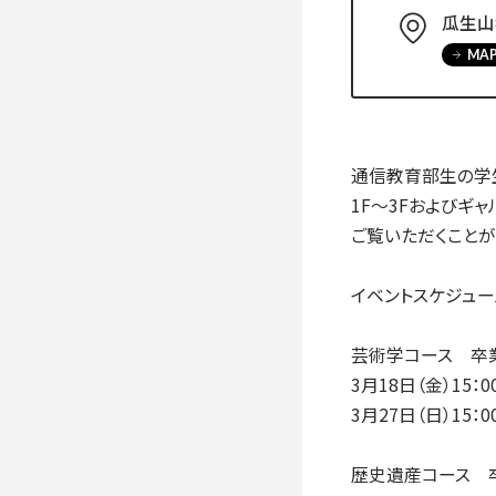
入学手続き
瓜生山
検定料・学費・諸費用
入学手続・入
MA
奨学金
住まいのご案
通信教育部生の学
1F～3Fおよびギ
ご覧いただくことが
イベントスケジュー
芸術学コース 卒
3月18日（金）15
3月27日（日）1
歴史遺産コース 