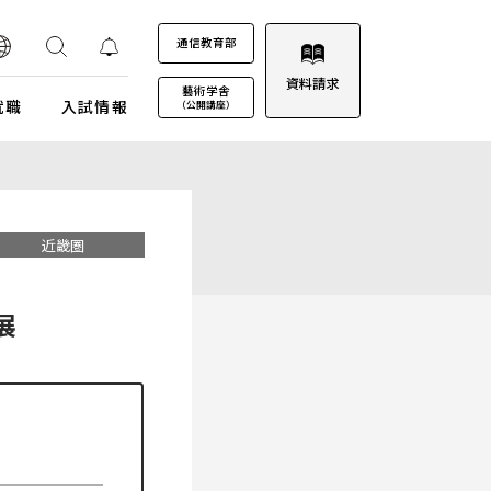
通信教育部
資料請求
藝術学舎
就職
入試情報
（公開講座）
装プロジェクト
ウルトラプロジェクト
通信教育部
通信教育部
通信教育部 入試情報はこちら
術劇場
芸術教養科目
近畿圏
試詳細
キャンパスカレンダー
ロゴマークについて
募集定員・アドミッションポリシー
キャンパスフォトツアー
学園歌
展
試験日程・会場
理事会
エントリー・出願
教職員募集
受験上及び修学上の配慮に関する事前相談
合格（エントリー）発表
入試結果データ