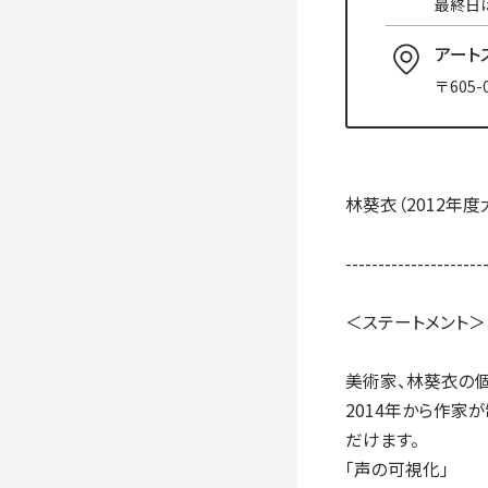
最終日は
入学手続き
検定料・学費・諸費用
入学手続・入
アート
奨学金
住まいのご案
〒605
林葵衣（2012年
---------------------
＜ステートメント＞
美術家、林葵衣の
2014年から作家
だけます。
「声の可視化」