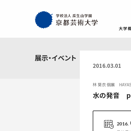
大学
大学概要
教育・社会連携
学生生活・就職
通学部
通学部
TOP
TOP
TOP
展示・イベント
入試情報
TOP
京都芸術大学
就職・キャリア
学生生活
2016.03.01
試験
創設者の想い
就職・キャリア支援
AIの基本方針・
学生会
入学試験一覧
一般選抜
建学の理念・使命・目的
就職実績
教員紹介
学生相
林 葵衣 個展 HAYASHI 
総合型選抜1期 体験授業型
総合型選抜3期
大学基本情報
卒業生紹介
情報公開
障がい
水の発音 phon
総合型選抜2期 体験授業型
総合型選抜4期
附属施設紹介
紀要
総合型選抜1期 探究プロセス型
大学入学共通
アクセスマップ
附置機関
総合型選抜2期 探究プロセス型
大学入学共通
学長・副学長メッセージ
環境宣言
2016.
総合型選抜3期 科目選択型
ポリシー
キャンパスマッ