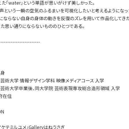
た「water」という単語が思いがけず美しかった。
う声という一瞬の空気のふるまいを可視化したいと考えるようになっ
りにならない自身の身体の動きを反復のズレを用いて作品化してきた
また思い通りにならないもののひとつである。
------------------------
出身
形芸術大学 情報デザイン学科 映像メディアコース 入学
形芸術大学卒業後、同大学院 芸術表現専攻総合造形領域 入学
都府在住
ON
テミルユメ」Galleryはねうさぎ