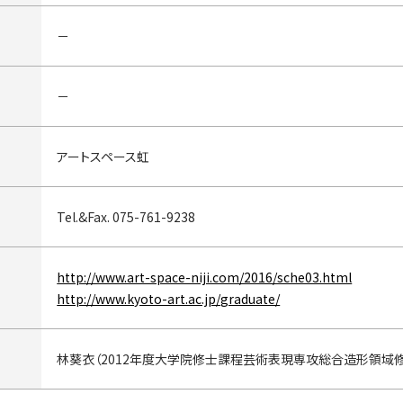
－
－
アートスペース虹
Tel.&Fax. 075-761-9238
http://www.art-space-niji.com/2016/sche03.html
http://www.kyoto-art.ac.jp/graduate/
林葵衣（2012年度大学院修士課程芸術表現専攻総合造形領域修