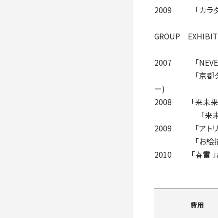
2009 「カラダカ
GROUP EXHIBIT
2007 「NEVERLAN
「京都タワー」京
ー)
2008 「来未来」 Art
「来未来」 Arti
2009 「アトリエ展
「お絵描き中毒」林葵衣
2010 「春雷 」art
費用