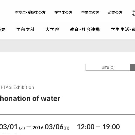
日本
English
한국어
简体字
繁体字
高校生・受験生の方
在学生の方
卒業生の方
企業の方
概要
学部学科
大学院
教育・社会連携
学生生活・
マンデイプロジェクト
社会実
国際交流プログラム
京都芸
キャンパスイベント・カレンダー
学校法人瓜生山学園
展覧会
外国人留学生・編入学・
海外帰国生徒向け試験
入
ガイドライン
交流協定・交換留学協定校
卒業展・大学院修了展
学園が目指すもの
外国人留学生入学試験
談・支援体制
海外事務所
学園祭（大瓜生山祭）
沿革
Aoi Exhibition
 テーマ選択型
海外帰国生徒入試
学生支援
ご寄付のお願い
関連組織
ation of water
 テーマ選択型
編入学試験
ふるさと納税のご案内
組織図
テスト利用型1期
外国人留学生編入学試験
公式SNSアカウント
テスト利用型2期
大学院入学試験
03/01
03/06
12:00
19:00
2016.
(火)
(日)
プ