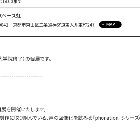
18:00まで
入試についてもっと知りたい
学準備
入試Q＆A
説明会・見学会
スペース虹
内
-0041 京都市東山区三条通神宮道東入ル東町247
MAP
度大学院修了）の個展です。
------------------------
個展を開催いたします。
が制作に取り組んでいる、声の図像化を試みる「phonation」シリ