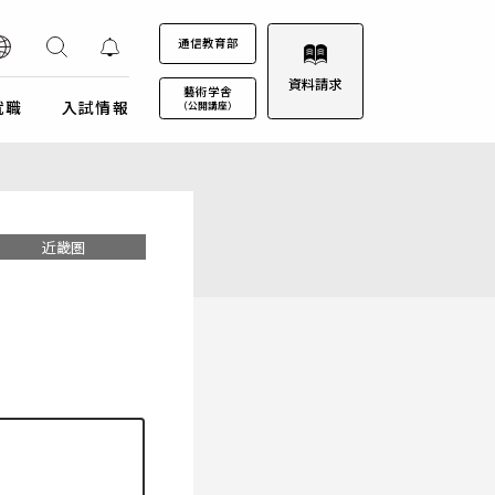
通信教育部
資料請求
藝術学舎
就職
入試情報
（公開講座）
装プロジェクト
ウルトラプロジェクト
通信教育部
通信教育部
通信教育部 入試情報はこちら
術劇場
芸術教養科目
近畿圏
試詳細
キャンパスカレンダー
ロゴマークについて
募集定員・アドミッションポリシー
キャンパスフォトツアー
学園歌
試験日程・会場
理事会
エントリー・出願
教職員募集
受験上及び修学上の配慮に関する事前相談
合格（エントリー）発表
入試結果データ