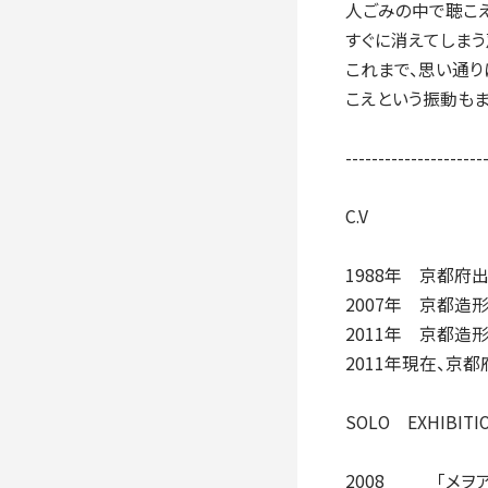
人ごみの中で聴こえ
すぐに消えてしま
これまで、思い通
こえという振動も
---------------------
C.V
1988年 京都府
2007年 京都造
2011年 京都造
2011年現在、京
SOLO EXHIBITI
2008 「メヲアケ