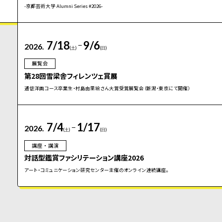
-京都芸術大学 Alumni Series #2026-
7/18
9/6
2026.
(土)
(日)
展覧会
第28回雪梁舎フィレンツェ賞展
通信洋画コース卒業生・村島由里絵さん大賞受賞展覧会（新潟・東京にて開催）
7/4
1/17
2026.
(土)
(日)
講座・講演
対話型鑑賞ファシリテーション講座2026
アート・コミュニケーション研究センター主催のオンライン連続講座。