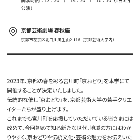
公演）
入試情報
京都芸術劇場 春秋座
京都市左京区北白川瓜生山2-116（京都芸術大学内）
高校生・受験生の方
在学生の方
2023年、京都の春を彩る宮川町「京おどり」を本学にて
卒業生の方
企業の方
開催することが決定いたしました。
伝統的な催し「京おどり」を、京都芸術大学の若手クリエ
イターたちが盛り上げます。
これまでも宮川町を応援していただいている皆さまには
改めて、今回初めて知る新たな世代、地域の方にはわか
日本
English
한국어
りやすく、京おどりや伝統文化・芸術の魅力をお伝えいた