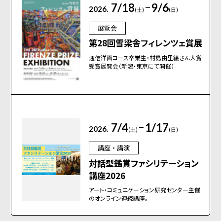
7/18
9/6
2026.
(土)
(日)
展覧会
第28回雪梁舎フィレンツェ賞展
通信洋画コース卒業生・村島由里絵さん大賞
受賞展覧会（新潟・東京にて開催）
7/4
1/17
2026.
(土)
(日)
講座・講演
対話型鑑賞ファシリテーション
講座2026
アート・コミュニケーション研究センター主催
のオンライン連続講座。