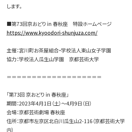
します。
简体字
繁体字
■第73回京おどり in 春秋座 特設ホームページ
https://www.kyoodori-shunjuza.com/
主催：宮川町お茶屋組合・学校法人東山女子学園
協力：学校法人瓜生山学園 京都芸術大学
＝＝＝＝＝＝＝＝＝＝＝＝＝＝＝＝＝＝＝
通信教育部
「第73回 京おどり in 春秋座」
期間：2023年4月1日（土）～4月9日（日）
会場：京都芸術劇場 春秋座
藝術学舎
（公開講座）
住所：京都市左京区北白川瓜生山2-116（京都芸術大学
内）