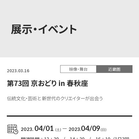
大学概要
展示・イベント
学部学科
映像・舞台
近畿圏
2023.03.16
大学院
第73回 京おどり in 春秋座
伝統文化・芸術と 新世代のクリエイターが出会う
教育・社会連携
04/01
04/09
2023.
2023.
(土)
(日)
学生生活・就職
開演時間：12：30 / 14：20 / 16：10（1日3回