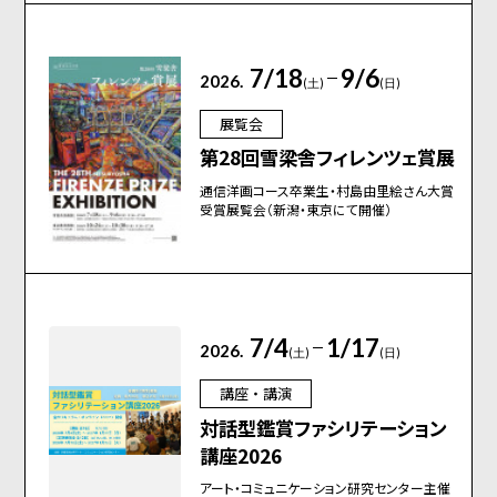
7/18
9/6
2026.
(土)
(日)
展覧会
第28回雪梁舎フィレンツェ賞展
通信洋画コース卒業生・村島由里絵さん大賞
受賞展覧会（新潟・東京にて開催）
7/4
1/17
2026.
(土)
(日)
講座・講演
対話型鑑賞ファシリテーション
講座2026
アート・コミュニケーション研究センター主催