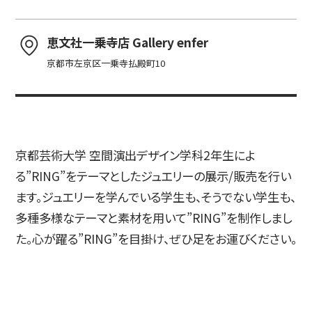
恵文社一乗寺店 Gallery enfer
入試情報
京都市左京区一乗寺払殿町10
高校生・受験生の方
在学生の方
京都芸術大学 空間演出デザイン学科2年生によ
る”RING”をテーマとしたジュエリーの展示/販売を行い
卒業生の方
企業の方
ます。ジュエリーを学んでいる学生も、そうでない学生も、
多種多様なテーマと素材を用いて”RING”を制作しまし
た。心が躍る”RING”を目掛け、ぜひ足をお運びください。
日本
English
한국어