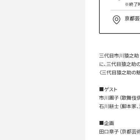
入学手続き
※終了
検定料・学費・諸費用
入学手続・入
京都芸
奨学金
住まいのご案
三代目市川猿之助
に、三代目猿之助
〈三代目猿之助の魅
■ゲスト
市川團子（歌舞伎俳
石川耕士（脚本家、
■企画
田口章子（京都芸