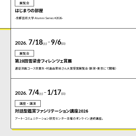
展覧会
はじまりの部屋
-京都芸術大学 Alumni Series #2026-
7/18
9/6
2026.
(土)
(日)
展覧会
第28回雪梁舎フィレンツェ賞展
通信洋画コース卒業生・村島由里絵さん大賞受賞展覧会（新潟・東京にて開催）
7/4
1/17
2026.
(土)
(日)
講座・講演
対話型鑑賞ファシリテーション講座2026
アート・コミュニケーション研究センター主催のオンライン連続講座。