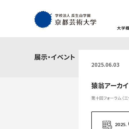
大学
大学概要
教育・社会連携
学生生活・就職
通学部
通学部
TOP
TOP
TOP
展示・イベント
入試情報
TOP
京都芸術大学
就職・キャリア
学生生活
2025.06.03
試験
創設者の想い
就職・キャリア支援
AIの基本方針・
学生会
入学試験一覧
一般選抜
建学の理念・使命・目的
就職実績
教員紹介
学生相
猿翁アーカ
総合型選抜1期 体験授業型
総合型選抜3期
大学基本情報
卒業生紹介
情報公開
障がい
総合型選抜2期 体験授業型
総合型選抜4期
第十回フォーラム 〈
附属施設紹介
紀要
総合型選抜1期 探究プロセス型
大学入学共通
アクセスマップ
附置機関
総合型選抜2期 探究プロセス型
大学入学共通
学長・副学長メッセージ
環境宣言
総合型選抜3期 科目選択型
2025.
ポリシー
キャンパスマッ