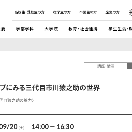
日本
English
한국어
简体字
繁体字
高校生・受験生の方
在学生の方
卒業生の方
企業の方
概要
学部学科
大学院
教育・社会連携
学生生活・
マンデイプロジェクト
社会実
国際交流プログラム
京都芸
キャンパスイベント・カレンダー
学校法人瓜生山学園
講座・講演
外国人留学生・編入学・
海外帰国生徒向け試験
入
ガイドライン
交流協定・交換留学協定校
卒業展・大学院修了展
学園が目指すもの
外国人留学生入学試験
談・支援体制
海外事務所
学園祭（大瓜生山祭）
沿革
イブにみる三代目市川猿之助の世界
 テーマ選択型
海外帰国生徒入試
学生支援
ご寄付のお願い
関連組織
 テーマ選択型
編入学試験
三代目猿之助の魅力〉
ふるさと納税のご案内
組織図
テスト利用型1期
外国人留学生編入学試験
公式SNSアカウント
テスト利用型2期
大学院入学試験
09/20
14:00
16:30
(土)
プ