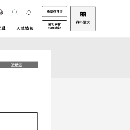
通信教育部
資料請求
藝術学舎
就職
入試情報
（公開講座）
装プロジェクト
ウルトラプロジェクト
通信教育部
通信教育部
通信教育部 入試情報はこちら
術劇場
芸術教養科目
近畿圏
試詳細
キャンパスカレンダー
ロゴマークについて
募集定員・アドミッションポリシー
キャンパスフォトツアー
学園歌
試験日程・会場
理事会
エントリー・出願
教職員募集
受験上及び修学上の配慮に関する事前相談
合格（エントリー）発表
入試結果データ