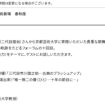
入試についてもっと知りたい
時間は変更になる場合がございます。
学準備
入試Q＆A
説明会・見学会
術劇場 春秋座
内
（二代目猿翁）さんから京都芸術大学に寄贈いただいた貴重な歌
の軌跡をたどるフォーラムの十回目。
力〉をテーマに、ゲストにお話しいただきます。
優）「三代目市川猿之助―古典のブラッシュアップ」
演出家）「唯一無二の優（ひと）―十年の節目に―」
術大学教授）