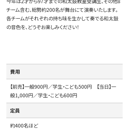
今年は2才から97才までの和太鼓教室受講生、その他8
チーム含む、総勢約200名が舞台にて演奏いたします。
简体字
繁体字
各チームがそれぞれの持ち味を生かして奏でる和太鼓
の音色を、どうぞお楽しみください！
費用
【前売】一般900円／学生・こども500円 【当日】一
通信教育部
般1,000円／学生・こども600円
定員
藝術学舎
（公開講座）
約400名ほど