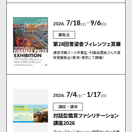
7/18
9/6
2026.
(土)
(日)
展覧会
第28回雪梁舎フィレンツェ賞展
通信洋画コース卒業生・村島由里絵さん大賞
受賞展覧会（新潟・東京にて開催）
7/4
1/17
2026.
(土)
(日)
講座・講演
対話型鑑賞ファシリテーション
講座2026
アート・コミュニケーション研究センター主催