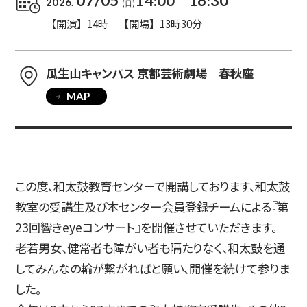
07/05
14:00
16:30
2026.
(日)
【開演】14時 【開場】13時30分
入試情報
瓜生山キャンパス 京都芸術劇場 春秋座
MAP
高校生・受験生の方
在学生の方
卒業生の方
企業の方
この度、和太鼓教育センターで開講しております、和太鼓
教室の受講生及び本センター会員登録チームによる『第
23回響きeyeコンサート』を開催させていただきます。
老若男女、健常者も障がい者も隔たりなく、和太鼓を通
してみんなの輪が繋がればと願い、開催を続けて参りま
した。
日本
English
한국어