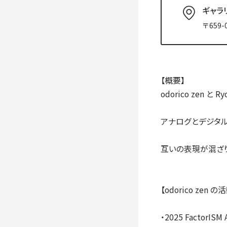
入学手続き
ギャラ
検定料・学費・諸費用
入学手続・入
〒659
奨学金
住まいのご案
【概要】
odorico zen と 
アナログとデジタ
互いの表現が混ざり
【odorico zen 
・2025 Factor