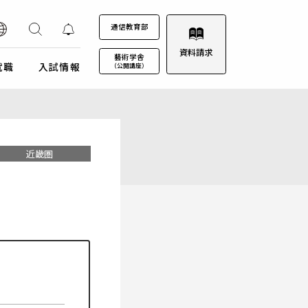
通信教育部
資料請求
藝術学舎
就職
入試情報
（公開講座）
装プロジェクト
ウルトラプロジェクト
通信教育部
通信教育部
通信教育部 入試情報はこちら
術劇場
芸術教養科目
近畿圏
試詳細
キャンパスカレンダー
ロゴマークについて
募集定員・アドミッションポリシー
キャンパスフォトツアー
学園歌
試験日程・会場
理事会
エントリー・出願
教職員募集
受験上及び修学上の配慮に関する事前相談
合格（エントリー）発表
入試結果データ