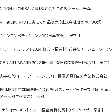
AUDITION in CHIBA 受賞【株式会社このみホーム／千葉】
屋 4F nuunu KYOTO店にて作品販売【株式会社せのや／京都】
トレーションコンペティション入賞【日本文藝／神奈川】
AN NFTアートコンテスト2024 藤沢市長賞【株式会社イージェーワー
e SHOBU ART AWARD 2022 優秀賞【双日商業開発株式会社／東京】
業株式会社「ウォールアートコンテスト」最優秀賞【住起産業株式会社／
EXPERIMENT 京都国際舞台芸術祭 オスカー・ピータース「The Mouvin
ター京都 野外広場／京都】
ンターナショナルギフトショー 審査員特別賞【みやこめっせ／京都】