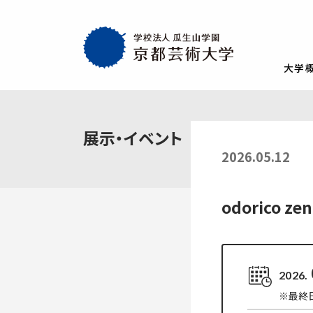
大学
大学概要
教育・社会連携
学生生活・就職
通学部
通学部
TOP
TOP
TOP
展示・イベント
入試情報
TOP
京都芸術大学
就職・キャリア
学生生活
2026.05.12
試験
創設者の想い
就職・キャリア支援
AIの基本方針・
学生会
入学試験一覧
一般選抜
建学の理念・使命・目的
就職実績
教員紹介
学生相
odorico zen
総合型選抜1期 体験授業型
総合型選抜3期
大学基本情報
卒業生紹介
情報公開
障がい
総合型選抜2期 体験授業型
総合型選抜4期
附属施設紹介
紀要
総合型選抜1期 探究プロセス型
大学入学共通
アクセスマップ
附置機関
2026.
総合型選抜2期 探究プロセス型
大学入学共通
学長・副学長メッセージ
環境宣言
※最終日
総合型選抜3期 科目選択型
ポリシー
キャンパスマッ