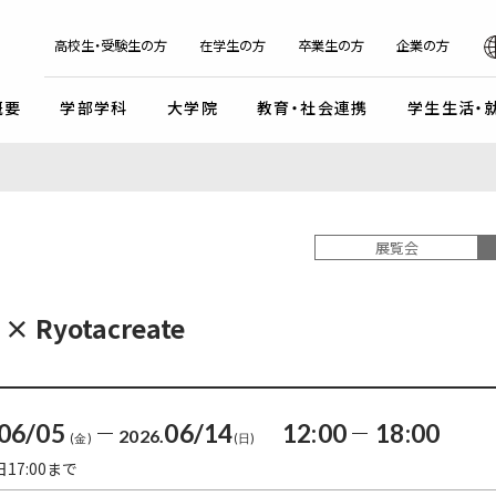
日本
English
한국어
简体字
繁体字
高校生・受験生の方
在学生の方
卒業生の方
企業の方
概要
学部学科
大学院
教育・社会連携
学生生活・
マンデイプロジェクト
社会実
国際交流プログラム
京都芸
キャンパスイベント・カレンダー
学校法人瓜生山学園
展覧会
外国人留学生・編入学・
海外帰国生徒向け試験
入
ガイドライン
交流協定・交換留学協定校
卒業展・大学院修了展
学園が目指すもの
外国人留学生入学試験
談・支援体制
海外事務所
学園祭（大瓜生山祭）
沿革
 × Ryotacreate
 テーマ選択型
海外帰国生徒入試
学生支援
ご寄付のお願い
関連組織
 テーマ選択型
編入学試験
ふるさと納税のご案内
組織図
テスト利用型1期
外国人留学生編入学試験
公式SNSアカウント
06/05
06/14
12:00
18:00
2026.
テスト利用型2期
大学院入学試験
(金)
(日)
17:00まで
プ