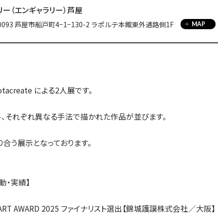
入試についてもっと知りたい
リー（エンギャラリー）芦屋
学準備
入試Q＆A
説明会・見学会
-0093 芦屋市船戸町4−1−130-2 ラポルテ本館東外通路側1F
MAP
内
Ryotacreate による2人展です。
ル、それぞれ異なる手法で描かれた作品が並びます。
合う展示となっております。
の活動・実績】
ISM ART AWARD 2025 ファイナリスト選出【錦城護謨株式会社／大阪】