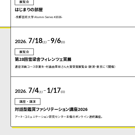
展覧会
はじまりの部屋
-京都芸術大学 Alumni Series #2026-
7/18
9/6
2026.
(土)
(日)
展覧会
第28回雪梁舎フィレンツェ賞展
通信洋画コース卒業生・村島由里絵さん大賞受賞展覧会（新潟・東京にて開催）
7/4
1/17
2026.
(土)
(日)
講座・講演
対話型鑑賞ファシリテーション講座2026
アート・コミュニケーション研究センター主催のオンライン連続講座。