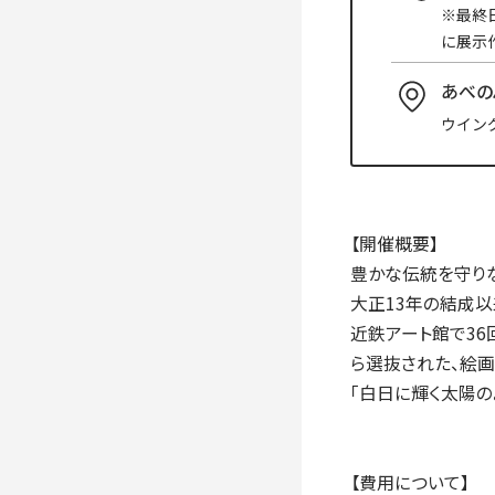
入学手続き
※最終
に展示
検定料・学費・諸費用
入学手続・入
奨学金
住まいのご案
あべの
ウイン
【開催概要】
豊かな伝統を守り
大正13年の結成
近鉄アート館で36
ら選抜された、絵画
「白日に輝く太陽の
【費用について】