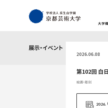
大学
大学概要
教育・社会連携
学生生活・就職
通学部
通学部
TOP
TOP
TOP
展示・イベント
入試情報
TOP
京都芸術大学
就職・キャリア
学生生活
2026.06.08
試験
創設者の想い
就職・キャリア支援
AIの基本方針・
学生会
入学試験一覧
一般選抜
建学の理念・使命・目的
就職実績
教員紹介
学生相
第102回 
総合型選抜1期 体験授業型
総合型選抜3期
大学基本情報
卒業生紹介
情報公開
障がい
総合型選抜2期 体験授業型
総合型選抜4期
絵画・彫刻
附属施設紹介
紀要
総合型選抜1期 探究プロセス型
大学入学共通
アクセスマップ
附置機関
総合型選抜2期 探究プロセス型
大学入学共通
学長・副学長メッセージ
環境宣言
総合型選抜3期 科目選択型
2026.
ポリシー
キャンパスマッ