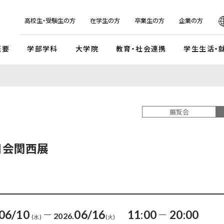
日本
English
한국어
简体字
繁体字
高校生・受験生の方
在学生の方
卒業生の方
企業の方
概要
学部学科
大学院
教育・社会連携
学生生活・
マンデイプロジェクト
社会実
国際交流プログラム
京都芸
キャンパスイベント・カレンダー
学校法人瓜生山学園
展覧会
外国人留学生・編入学・
海外帰国生徒向け試験
入
ガイドライン
交流協定・交換留学協定校
卒業展・大学院修了展
学園が目指すもの
外国人留学生入学試験
談・支援体制
海外事務所
学園祭（大瓜生山祭）
沿革
白日会関西展
 テーマ選択型
海外帰国生徒入試
学生支援
ご寄付のお願い
関連組織
 テーマ選択型
編入学試験
ふるさと納税のご案内
組織図
テスト利用型1期
外国人留学生編入学試験
公式SNSアカウント
テスト利用型2期
大学院入学試験
06/10
06/16
11:00
20:00
2026.
(水)
(火)
プ