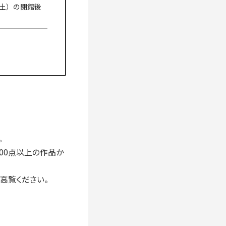
（土）の閉館後
。
00点以上の作品か
高覧ください。