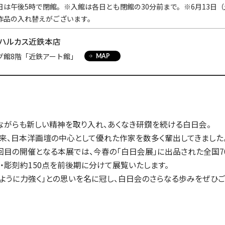
入試についてもっと知りたい
日は午後5時で閉館。※入館は各日とも閉館の30分前まで。※6月13日
作品の入れ替えがございます。
学準備
入試Q＆A
説明会・見学会
内
ハルカス近鉄本店
グ館8階「近鉄アート館」
MAP
ながらも新しい精神を取り入れ、あくなき研鑽を続ける白日会。
以来、日本洋画壇の中心として優れた作家を数多く輩出してきました
回目の開催となる本展では、今春の「白日会展」に出品された全国7
・彫刻約150点を前後期に分けて展覧いたします。
ように力強く」との思いを名に冠し、白日会のさらなる歩みをぜひご