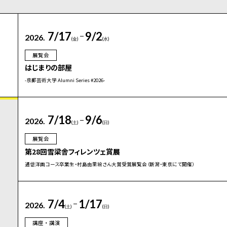
7/17
9/2
2026.
(金)
(水)
展覧会
はじまりの部屋
-京都芸術大学 Alumni Series #2026-
7/18
9/6
2026.
(土)
(日)
展覧会
第28回雪梁舎フィレンツェ賞展
通信洋画コース卒業生・村島由里絵さん大賞受賞展覧会（新潟・東京にて開催）
7/4
1/17
2026.
(土)
(日)
講座・講演