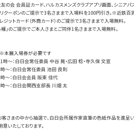
近鉄友の会 会員証カード、ハルカスメンズクラブアプリ画面、シニア
リクーポンのご提示で3名さままで入場料を100円引き。※近鉄
レジットカード（外商カード）のご提示で3名さままで入場無料。
各種」のご提示でご本人さまとご同伴1名さままで入場無料。
】※本展入場券が必要です
11時～：白日会常任委員 中谷 晃・広田 稔・寺久保 文宣
後2時～：白日会常任委員 池田 良則
2時～：白日会会員 阪東 佳代
後2時～：白日会関西支部長 川畑 太
お客さまの中から抽選で、白日会所属作家直筆の色紙作品を進呈い
用意いたしております。