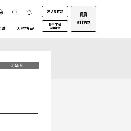
通信教育部
資料請求
藝術学舎
就職
入試情報
（公開講座）
装プロジェクト
ウルトラプロジェクト
通信教育部
通信教育部
通信教育部 入試情報はこちら
術劇場
芸術教養科目
近畿圏
試詳細
キャンパスカレンダー
ロゴマークについて
募集定員・アドミッションポリシー
キャンパスフォトツアー
学園歌
試験日程・会場
理事会
エントリー・出願
教職員募集
受験上及び修学上の配慮に関する事前相談
合格（エントリー）発表
入試結果データ