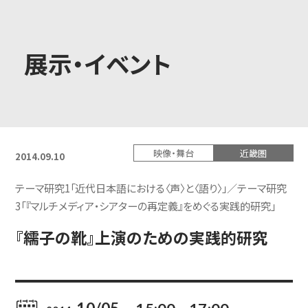
大学概要
展示・イベント
学部学科
映像・舞台
近畿圏
2014.09.10
大学院
テーマ研究1「近代日本語における〈声〉と〈語り〉」／テーマ研究
3「『マルチメディア・シアターの再定義』をめぐる実践的研究」
『繻子の靴』上演のための実践的研究
教育・社会連携
学生生活・就職