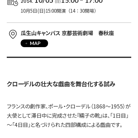
10/05
15:00
17:00
2014.
(日)
10月5日(日)15:00開演（14：30開場）
入試情報
瓜生山キャンパス 京都芸術劇場 春秋座
MAP
高校生・受験生の方
在学生の方
卒業生の方
企業の方
クローデルの壮大な戯曲を舞台化する試み
フランスの劇作家、ポール・クローデル（1868～1955）が
大使として滞日中に完成させた『繻子の靴』は、「1日目」
～「4日目」と名づけられた四部構成による戯曲です。
日本
English
한국어