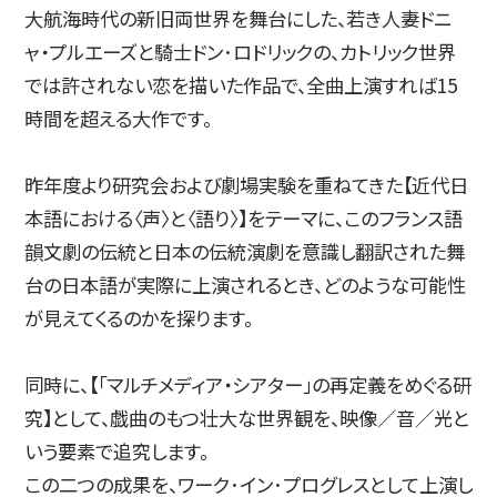
大航海時代の新旧両世界を舞台にした、若き人妻ドニ
ャ・プルエーズと騎士ドン･ロドリックの、カトリック世界
简体字
繁体字
では許されない恋を描いた作品で、全曲上演すれば15
時間を超える大作です。
昨年度より研究会および劇場実験を重ねてきた【近代日
本語における〈声〉と〈語り〉】をテーマに、このフランス語
韻文劇の伝統と日本の伝統演劇を意識し翻訳された舞
台の日本語が実際に上演されるとき、どのような可能性
が見えてくるのかを探ります。
通信教育部
同時に、【「マルチメディア・シアター」の再定義をめぐる研
究】として、戯曲のもつ壮大な世界観を、映像／音／光と
いう要素で追究します。
藝術学舎
（公開講座）
この二つの成果を、ワーク･イン･プログレスとして上演し