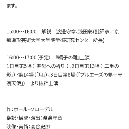
ます。
15:00～16:00 解説 渡邊守章、浅田彰(批評家／京
都造形芸術大学大学院学術研究センター所長)
16:00～17:00（予定） 『繻子の靴』上演
1日目第5場（「聖母への祈り」）、2日目第13場（「二重の
影」）・第14場（「月」）、3日目第8場（「プルエーズの夢―守
護天使」） より抜粋上演
作：ポール・クローデル
翻訳・構成・演出：渡邊守章
映像・美術：高谷史郎