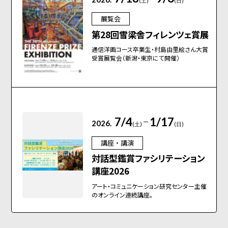
(土)
(日)
展覧会
第28回雪梁舎フィレンツェ賞展
通信洋画コース卒業生・村島由里絵さん大賞
受賞展覧会（新潟・東京にて開催）
7/4
1/17
2026.
(土)
(日)
講座・講演
対話型鑑賞ファシリテーション
講座2026
アート・コミュニケーション研究センター主催
のオンライン連続講座。