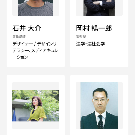
入試情報
石井 大介
岡村 暢一郎
専任講師
准教授
デザイナー / デザインリ
法学・法社会学
テラシー、メディアキュレ
高校生・受験生の方
在学生の方
ーション
卒業生の方
企業の方
日本
English
한국어