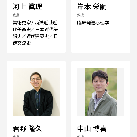
河上 眞理
岸本 栄嗣
教授
教授
简体字
繁体字
美術史家 / 西洋近世近
臨床発達心理学
代美術史／日本近代美
術史／近代建築史／日
伊交流史
通信教育部
藝術学舎
（公開講座）
君野 隆久
中山 博喜
教授
教授