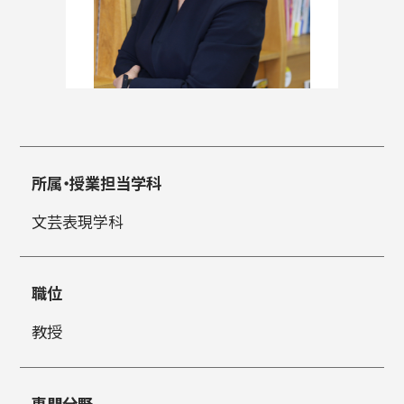
入試情報
高校生・受験生の方
在学生の方
所属・授業担当学科
文芸表現学科
卒業生の方
企業の方
職位
教授
日本
English
한국어
専門分野