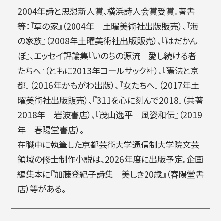
2004年詩と思想新人賞、横浜詩人会賞受賞。著書
等：『草の家』（2004年 土曜美術社出版販売）、『海
の家族』（2008年土曜美術社出版販売）、『はだかん
ぼ』、エッセイ評論集『いのちの源流―愛し続ける者
たちへ』（ともに2013年コールサック社）、『憲法と京
都』（2016年かもがわ出版）、『女たちへ』（2017年土
曜美術社出版販売）、『311を心に刻んで2018』（共著
2018年 岩波書店）、『茂山逸平 風姿和伝』（2019
年 春陽堂書店）。
在職中に執筆した京都芸術大学通信制大学院文芸
領域の修士制作小説は、2026年度に出版予定。企画
編集本に『加藤登紀子詩集 美しき20歳』（春陽堂書
店）等がある。