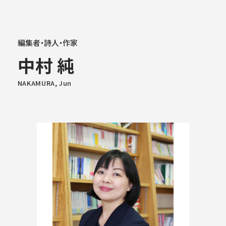
大学概要
編集者・詩人・作家
中村 純
学部学科
NAKAMURA, Jun
大学院
教育・社会連携
学生生活・就職