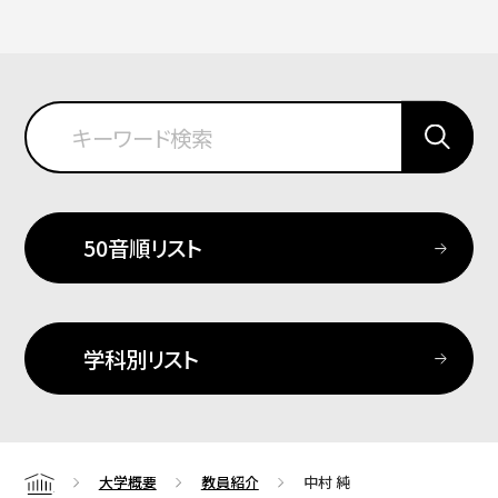
50音順リスト
学科別リスト
大学概要
教員紹介
中村 純
Home