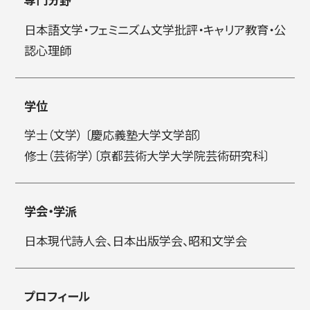
日本語文学・フェミニズム文学批評・キャリア教育・公
简体字
繁体字
認心理師
学位
学士（文学） 〔慶応義塾大学文学部〕
修士（芸術学）〔京都芸術大学大学院芸術研究科〕
学会・学派
通信教育部
日本現代詩人会、日本出版学会、昭和文学会
藝術学舎
（公開講座）
プロフィール