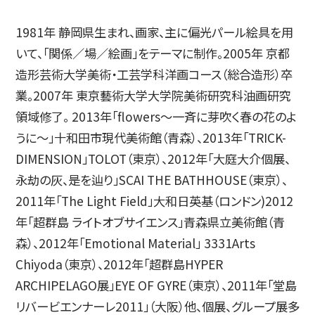
1981年 静岡県生まれ、画家、主に偏光パール絵具を用
いて、「関係／場／絵画」をテーマに制作。2005年 京都
造形芸術大学美術・工芸学科洋画コース（総合造形）卒
業。2007年 東京藝術大学大学院美術研究科油画研究
領域修了。 2013年「flowers～一斉に芽吹く春の花のよ
うに～」十和田市現代美術館（青森）、2013年「TRICK-
DIMENSION」TOLOT（東京）、2012年「大庭大介個展、
永劫の灰、是を辿り」SCAI THE BATHHOUSE（東京）、
2011年「The Light Field」大和日英基（ロンドン)2012
年「超群島 ライトオブサイエンス」青森県立美術館（青
森）、2012年「Emotional Material」 3331Arts
Chiyoda（東京）、2012年「超群島HYPER
ARCHIPELAGO展」EYE OF GYRE（東京）、2011年「堂島
リバービエンナーレ2011」（大阪）他、個展、グループ展多