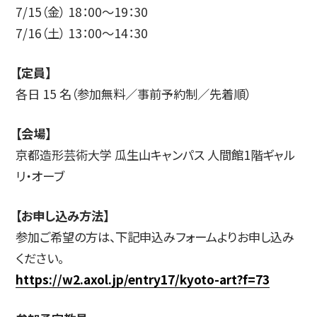
7/15（金） 18：00～19：30
7/16（土） 13：00～14：30
简体字
繁体字
【定員】
各日 15 名（参加無料／事前予約制／先着順）
【会場】
京都造形芸術大学 瓜生山キャンパス 人間館1階ギャル
リ・オーブ
【お申し込み方法】
通信教育部
参加ご希望の方は、下記申込みフォームよりお申し込み
ください。
https://w2.axol.jp/entry17/kyoto-art?f=73
藝術学舎
（公開講座）