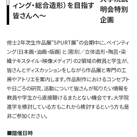
ィング・総合造形）を目指す
明会特別
皆さんへ～
企画
入試情報
修士2年次生作品展“SPURT展”の会期中に、ペインティ
ング（日本画・油画・版画）と（彫刻／立体造形・陶芸・染
高校生・受験生の方
在学生の方
織テキスタイル・映像メディア）の2領域の教員と学生が、
皆さんとディスカッションをしながら作品展と専門の工
房やアトリエを案内します。作品制作におけるコンセプト
卒業生の方
企業の方
や日ごろの研究、活動について皆さんが知りたい情報を
教員や学生から直接聴けるまたとない機会です。大学院
進学を検討している方もこれから検討するという方も是
非ご参加ください。
日本
English
한국어
■開催日時