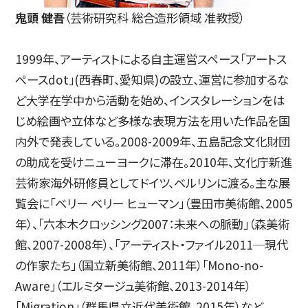
鬼頭 健吾
（芸術研究科 総合造形領域 准教授）
1999年、アーティストによる自主運営スペース「アートス
ペースdot」(西春町、愛知県)の設立、運営に参加するな
ど大学在学中から活動を始め、インスタレーションをは
じめ絵画や立体など多様な表現方法を用いた作品を国
内外で発表している。2008-2009年、五島記念文化財団
の助成を受けニューヨークに滞在。2010年、文化庁新進
芸術家海外研修員としてドイツ、ベルリンに渡る。主な展
覧会に「ベリー ベリー ヒューマン」（豊田市美術館、2005
年）、「六本木クロッシング2007：未来への脈動」（森美術
館、2007-2008年）、「アーティスト・ファイル2011─現代
の作家たち」（国立新美術館、2011年）「Mono-no-
Aware」（エルミタージュ美術館、2013-2014年）
「Migration」（群馬県立近代美術館，2015年）など。