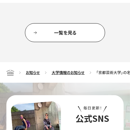
简体字
繁体字
一覧を見る
お知らせ
大学情報のお知らせ
「京都芸術大学」の
Home
通信教育部
毎日更新！
公式SNS
藝術学舎
（公開講座）