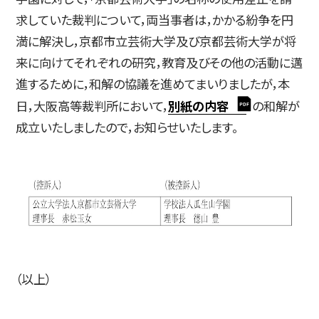
求していた裁判について，両当事者は，かかる紛争を円
満に解決し，京都市立芸術大学及び京都芸術大学が将
入試情報
来に向けてそれぞれの研究，教育及びその他の活動に邁
進するために，和解の協議を進めてまいりましたが，本
日，大阪高等裁判所において，
別紙の内容
の和解が
成立いたしましたので，お知らせいたします。
高校生・受験生の方
在学生の方
卒業生の方
企業の方
（以上）
日本
English
한국어