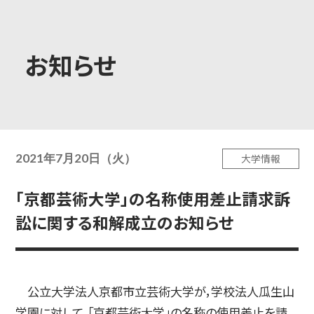
大学概要
お知らせ
学部学科
2021年7月20日（火）
大学情報
大学院
「京都芸術大学」の名称使用差止請求訴
訟に関する和解成立のお知らせ
教育・社会連携
公立大学法人京都市立芸術大学が，学校法人瓜生山
学生生活・就職
学園に対して，「京都芸術大学」の名称の使用差止を請