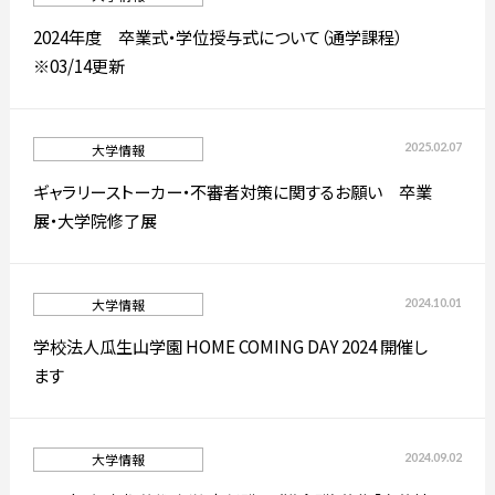
2024年度 卒業式・学位授与式について（通学課程）
简体字
繁体字
※03/14更新
2025.02.07
大学情報
ギャラリーストーカー・不審者対策に関するお願い 卒業
展・大学院修了展
2024.10.01
大学情報
通信教育部
学校法人瓜生山学園 HOME COMING DAY 2024 開催し
ます
藝術学舎
（公開講座）
2024.09.02
大学情報