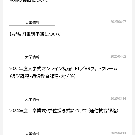
通信制大学院
2025.06.07
大学情報
入試情報
【お詫び】電話不通について
プレスリリース
高校生・受験生の方
在学生の方
2025.04.02
大学情報
2025年度入学式 オンライン視聴URL／ARフォトフレーム
（通学課程・通信教育課程・大学院）
卒業生の方
企業の方
2025.03.14
大学情報
2024年度 卒業式・学位授与式について（通信教育課程）
日本
English
한국어
2025.03.14
大学情報