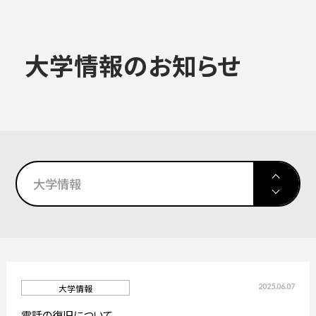
大学概要
大学情報のお知らせ
ALL
学部学科
大学情報
大学院
大学情報
入試情報
教育・社会連携
高校生対象イベント
2025.06.07
大学情報
学生生活・就職
大学院
電話の復旧について