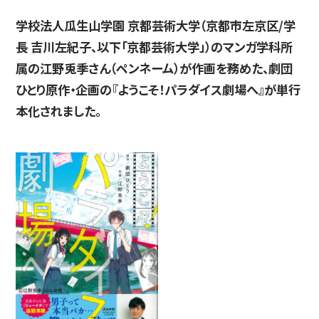
学校法人瓜生山学園 京都芸術大学（京都市左京区/学
長 吉川左紀子、以下「京都芸術大学」）のマンガ学科所
入試情報
属の江野兎季さん（ペンネーム）が作画を務めた、劇団
ひとり原作・企画の『ようこそ！パラダイス劇場へ』が単行
本化されました。
高校生・受験生の方
在学生の方
卒業生の方
企業の方
日本
English
한국어