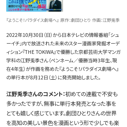
简体字
繁体字
『ようこそ！パラダイス劇場へ』 原作：劇団ひとり 作画：江野兎季
2022年10月30日（日）から日本テレビの情報番組「シュ
ーイチ」内で放送された未来のスター漫画家発掘オーデ
ィション『THE TOKIWA』で優勝した京都芸術大学マンガ
学科の江野兎季さん（ペンネーム／優勝当時3年生、現
在4年生）が作画を務めた『ようこそ！パラダイス劇場へ』
の単行本が8月12日（土）に発売開始しました。
通信教育部
江野兎季さんのコメント：
初めての連載で不安も
多かったですが、無事に単行本発売となった事を
とても嬉しく感じています。劇団ひとりさんの世界
藝術学舎
（公開講座）
を高知の美しい景色を漫画という形で少しでも楽