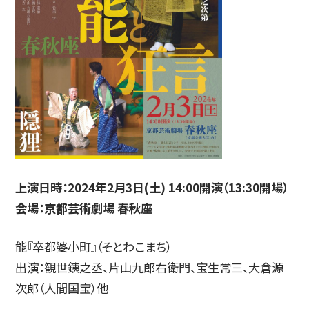
上演日時：2024年2月3日(土) 14:00開演（13:30開場）
会場：京都芸術劇場 春秋座
能『卒都婆小町』（そとわこまち）
出演：観世銕之丞、片山九郎右衛門、宝生常三、大倉源
次郎（人間国宝）他