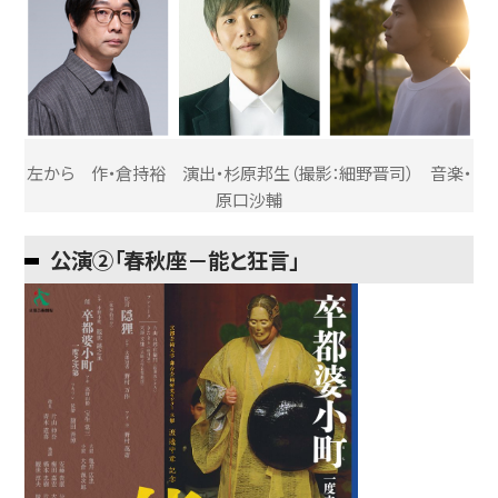
左から 作・倉持裕 演出・杉原邦生（撮影：細野晋司） 音楽・
原口沙輔
公演②「春秋座－能と狂言」