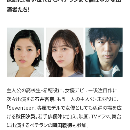
演者たち！
主人公の高校生・希穂役に、女優デビュー後注目作に
次々出演する
石井杏奈
。もう一人の主人公・未羽役に、
「Seventeen」専属モデルで女優としても活躍の場を広
げる
秋田汐梨
。若手俳優陣に加え、映画、TVドラマ、舞台
に出演するベテランの
岡田義徳
も参加。