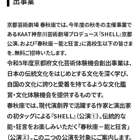
出事業
京都芸術劇場 春秋座では、今年度の秋冬の主催事業で
入試情報
あるKAAT神奈川芸術劇場プロデュース『SHELL』京都
公演、および「春秋座－能と狂言」に高校生以下の皆さま
を、無料ご招待いたします。
高校生・受験生の方
在学生の方
令和5年度京都府文化芸術体験機会創出事業は、
日本の伝統文化をはじめとする文化を深く学び、
自国の文化に誇りと愛着を持てるような文化鑑
卒業生の方
企業の方
賞・文化体験機会を提供するものです。
春秋座では、現代演劇界で活躍する作家と演出家
の初タッグによる『SHELL』（公演①）。伝統的な
能・狂言をお楽しみいただく「春秋座－能と狂言」
日本
English
한국어
（公演②）。この二つの公演を対象にご案内します。