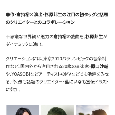
●作・倉持裕×演出・杉原邦生の注目の初タッグと話題
のクリエイターとのコラボレーション
不思議な世界観が魅力の
倉持裕
の戯曲を、
杉原邦生
が
ダイナミックに演出。
クリエーションには、東京2020パラリンピックの音楽制
作など、国内外から注目される20歳の音楽家・
原口沙輔
や、YOASOBIなどアーティストのMVなどでも活躍をみせ
る、今、最も話題のクリエイター・
藍にいな
も宣伝イラスト
に参加。