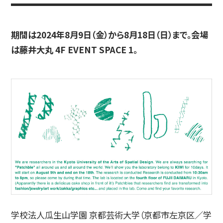
期間は2024年8月9日（金）から8月18日（日）まで。会場
入試情報
は藤井大丸 4F EVENT SPACE 1。
高校生・受験生の方
在学生の方
卒業生の方
企業の方
学校法人瓜生山学園 京都芸術大学（京都市左京区／学
日本
English
한국어