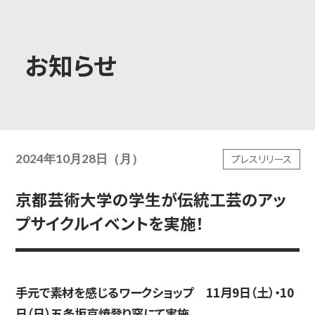
大学概要
お知らせ
学部学科
2024年10月28日（月）
プレスリリース
大学院
京都芸術大学の学生が伝統工芸のアッ
プサイクルイベントを実施！
教育・社会連携
手元で素材を感じるワークショップ 11月9日（土）・10
学生生活・就職
日（日）五条坂京焼登り窯にて実施