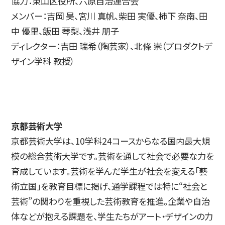
協力：東山区役所、六原自治連合会
メンバー：吉岡 昊、宮川 真帆、柴田 実優、柿下 奈南、田
中 優里、飯田 琴梨、浅井 朋子
ディレクター：吉田 瑞希（陶芸家）、北條 崇（プロダクトデ
ザイン学科 教授）
京都芸術大学
京都芸術大学は、10学科24コースからなる国内最大規
模の総合芸術大学です。芸術を通して社会で必要な力を
育成しています。芸術を学んだ学生が社会を変える「藝
術立国」を教育目標に掲げ、通学課程では特に“社会と
芸術”の関わりを重視した芸術教育を推進。企業や自治
体などが抱える課題を、学生たちがアート・デザインの力