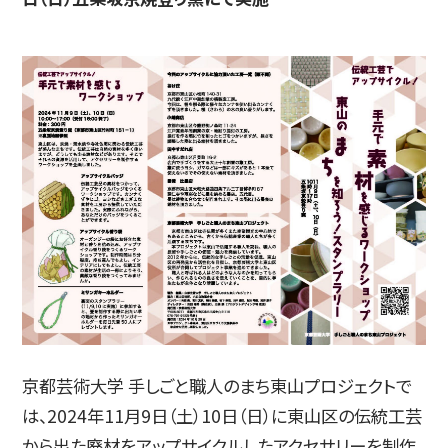
入試情報
高校生・受験生の方
在学生の方
卒業生の方
企業の方
京都芸術大学 手しごと職人のまち東山プロジェクトで
は、2024年11月9日（土）10日（日）に東山区の伝統工芸
日本
English
한국어
から出た廃材をアップサイクルしたアクセサリーを制作