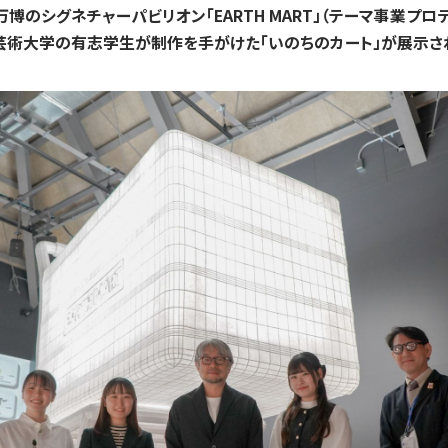
入試についてもっと知りたい
西万博のシグネチャーパビリオン「EARTH MART」（テーマ事業プ
芸術大学の有志学生が制作を手がけた「いのちのカート」が展示さ
学準備
入試Q＆A
説明会・見学会
内