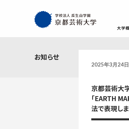
大学
大学概要
教育・社会連携
学生生活・就職
通学部
通学部
TOP
TOP
TOP
お知らせ
入試情報
TOP
京都芸術大学
就職・キャリア
学生生活
2025年3月24
試験
創設者の想い
就職・キャリア支援
AIの基本方針・
学生会
入学試験一覧
一般選抜
建学の理念・使命・目的
就職実績
教員紹介
学生相
京都芸術大学
総合型選抜1期 体験授業型
総合型選抜3期
大学基本情報
卒業生紹介
情報公開
障がい
総合型選抜2期 体験授業型
総合型選抜4期
「EARTH
附属施設紹介
紀要
総合型選抜1期 探究プロセス型
大学入学共通
法で表現しま
アクセスマップ
附置機関
総合型選抜2期 探究プロセス型
大学入学共通
学長・副学長メッセージ
環境宣言
総合型選抜3期 科目選択型
ポリシー
キャンパスマッ