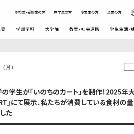
日本
English
한국어
简体字
繁体字
高校生・受験生の方
在学生の方
卒業生の方
企業の方
概要
学部学科
大学院
教育・社会連携
学生生活・
マンデイプロジェクト
社会実
国際交流プログラム
京都芸
キャンパスイベント・カレンダー
学校法人瓜生山学園
日（月）
外国人留学生・編入学・
海外帰国生徒向け試験
入
ガイドライン
交流協定・交換留学協定校
卒業展・大学院修了展
学園が目指すもの
外国人留学生入学試験
談・支援体制
海外事務所
学園祭（大瓜生山祭）
沿革
の学生が「いのちのカート」を制作！2025年
 テーマ選択型
海外帰国生徒入試
学生支援
ご寄付のお願い
関連組織
 テーマ選択型
編入学試験
 MART」にて展示、私たちが消費している食材の
ふるさと納税のご案内
組織図
テスト利用型1期
外国人留学生編入学試験
した
公式SNSアカウント
テスト利用型2期
大学院入学試験
プ