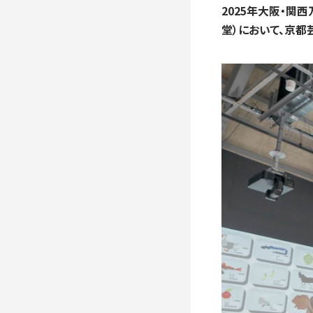
入学手続き
2025年大阪・関
堂）において、京都
検定料・学費・諸費用
入学手続・入
奨学金
住まいのご案