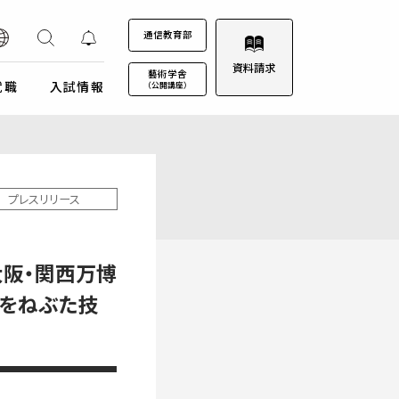
通信教育部
資料請求
藝術学舎
就職
入試情報
（公開講座）
装プロジェクト
ウルトラプロジェクト
通信教育部
通信教育部
通信教育部 入試情報はこちら
術劇場
芸術教養科目
プレスリリース
試詳細
キャンパスカレンダー
ロゴマークについて
募集定員・アドミッションポリシー
キャンパスフォトツアー
学園歌
大阪・関西万博
試験日程・会場
理事会
エントリー・出願
量をねぶた技
教職員募集
受験上及び修学上の配慮に関する事前相談
合格（エントリー）発表
入試結果データ