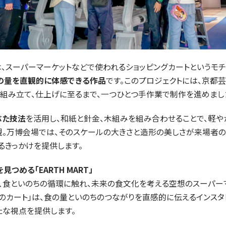
は、スーパーマーケットなどで使われるショッピングカートというモチ
の量を直観的に体感できる作品
です。このプロジェクトには、京都
ら組み立て、仕上げに至るまで、一つひとつ手作業で制作を進めまし
ぶた技法
を活用し、和紙と針金、木組みを組み合わせることで、軽や
現。万博会場では、そのスケールの大きさと造形の美しさが来場者の
るきっかけを提供します。
つめる「EARTH MART」
RT」は、食といのちの循環に触れ、未来の食文化を考える空想のスーパー
のカート」は、食の量といのちのつながりを直感的に伝えるインスタ
たな視点を提供します。