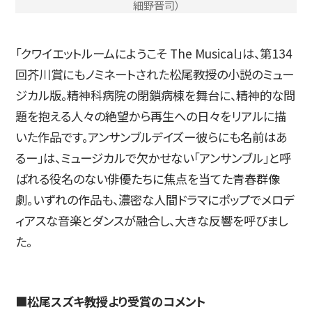
細野晋司）
「クワイエットルームにようこそ The Musical」は、第134
回芥川賞にもノミネートされた松尾教授の小説のミュー
ジカル版。精神科病院の閉鎖病棟を舞台に、精神的な問
題を抱える人々の絶望から再生への日々をリアルに描
いた作品です。アンサンブルデイズー彼らにも名前はあ
るー」は、ミュージカルで欠かせない「アンサンブル」と呼
ばれる役名のない俳優たちに焦点を当てた青春群像
劇。いずれの作品も、濃密な人間ドラマにポップでメロデ
ィアスな音楽とダンスが融合し、大きな反響を呼びまし
た。
■松尾スズキ教授より受賞のコメント