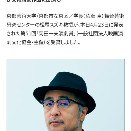
京都芸術大学（京都市左京区／学長：佐藤 卓）舞台芸術
入試情報
研究センターの松尾スズキ教授が、本日4月23日に発表
された第51回「菊田一夫演劇賞」（一般社団法人映画演
劇文化協会・主催）を受賞しました。
高校生・受験生の方
在学生の方
卒業生の方
企業の方
日本
English
한국어