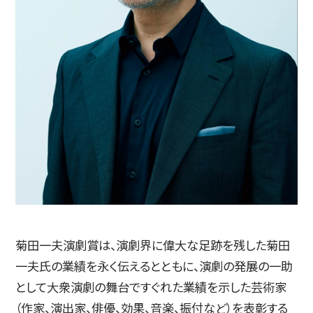
简体字
繁体字
通信教育部
菊田一夫演劇賞は、演劇界に偉大な足跡を残した菊田
一夫氏の業績を永く伝えるとともに、演劇の発展の一助
藝術学舎
（公開講座）
として大衆演劇の舞台ですぐれた業績を示した芸術家
（作家、演出家、俳優、効果、音楽、振付など）を表彰する