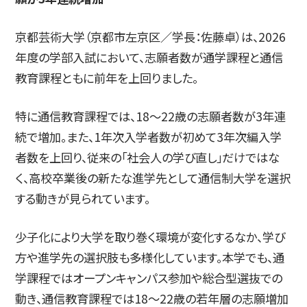
京都芸術大学（京都市左京区／学長：佐藤卓）は、2026
入試情報
年度の学部入試において、志願者数が通学課程と通信
教育課程ともに前年を上回りました。
特に通信教育課程では、18〜22歳の志願者数が3年連
高校生・受験生の方
在学生の方
続で増加。また、1年次入学者数が初めて3年次編入学
者数を上回り、従来の「社会人の学び直し」だけではな
く、高校卒業後の新たな進学先として通信制大学を選択
卒業生の方
企業の方
する動きが見られています。
少子化により大学を取り巻く環境が変化するなか、学び
方や進学先の選択肢も多様化しています。本学でも、通
学課程ではオープンキャンパス参加や総合型選抜での
日本
English
한국어
動き、通信教育課程では18〜22歳の若年層の志願増加