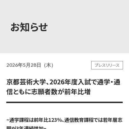
大学概要
お知らせ
学部学科
2026年5月28日（木）
プレスリリース
大学院
京都芸術大学、2026年度入試で通学・通
信ともに志願者数が前年比増
教育・社会連携
~通学課程は前年比123％、通信教育課程では若年層志
学生生活・就職
願が3年連続増加~