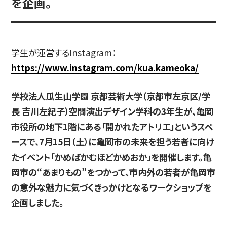
を企画。
入試情報
学生が運営するInstagram：
https://www.instagram.com/kua.kameoka/
高校生・受験生の方
在学生の方
学校法人瓜生山学園 京都芸術大学（京都市左京区/学
長 吉川左紀子）空間演出デザイン学科の3年生が、亀岡
市役所の地下1階にある「開かれたアトリエ」というスペ
卒業生の方
企業の方
ースで、7月15日（土）に亀岡市の未来を担う若者に向け
たイベント「かめばかむほどかめおか」を開催します。亀
岡市の“あまりもの”をつかって、市内外の若者が亀岡市
の意外な魅力に気づくきっかけとなるワークショップを
企画しました。
日本
English
한국어