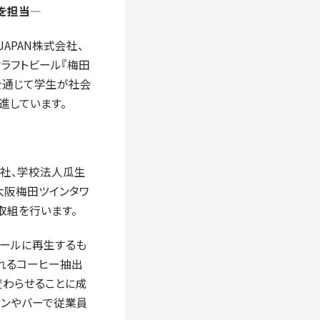
を担当―
APAN株式会社、
ラフトビール『梅田
を通じて学生が社会
進しています。
会社、学校法人瓜生
大阪梅田ツインタワ
取組を行います。
ビールに再生するも
れるコーヒー抽出
変わらせることに成
ランやバーで従業員