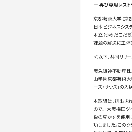
入学手続き
― 再び専用レス
検定料・学費・諸費用
入学手続・入
京都芸術大学（京都
奨学金
住まいのご案
日本ビジネスシステ
木立（うめだこだち
課題の解決に主体
＜以下、共同リリー
阪急阪神不動産株式
山学園京都芸術大
ーズ・サウス」の
本取組は、排出され
ので、「大阪梅田ツ
後の豆かすを使用
功しました。このク