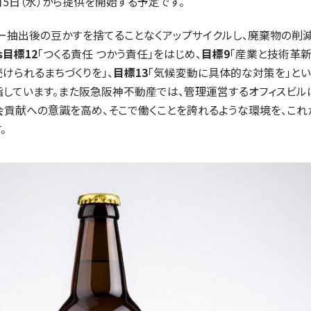
月5日（水）から提供を開始する予定です。
ヒー抽出後の豆かすを捨てることなくアップサイクルし、廃棄物の削
s目標12
「つくる責任 つかう責任」をはじめ、
目標9
「産業と技術革
続けられるまちづくりを」、
目標13
「気候変動に具体的な対策を」と
指しています。また阪急阪神不動産では、管理運営するオフィスビル
会貢献への意識を高め、そこで働くことを誇れるような環境を、これ
。