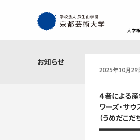
大学
大学概要
教育・社会連携
学生生活・就職
通学部
通学部
TOP
TOP
TOP
お知らせ
入試情報
TOP
京都芸術大学
就職・キャリア
学生生活
2025年10月2
試験
創設者の想い
就職・キャリア支援
AIの基本方針・
学生会
入学試験一覧
一般選抜
建学の理念・使命・目的
就職実績
教員紹介
学生相
４者による産
総合型選抜1期 体験授業型
総合型選抜3期
大学基本情報
卒業生紹介
情報公開
障がい
総合型選抜2期 体験授業型
総合型選抜4期
ワーズ・サウ
附属施設紹介
紀要
総合型選抜1期 探究プロセス型
大学入学共通
（うめだこだち
アクセスマップ
附置機関
総合型選抜2期 探究プロセス型
大学入学共通
学長・副学長メッセージ
環境宣言
総合型選抜3期 科目選択型
ポリシー
キャンパスマッ