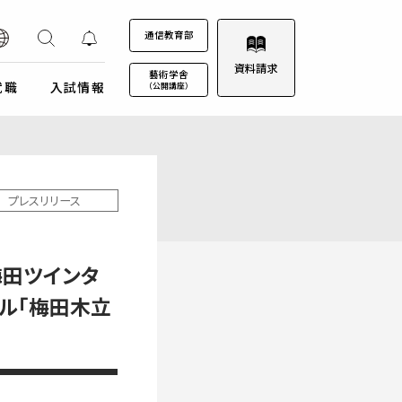
通信教育部
資料請求
藝術学舎
就職
入試情報
（公開講座）
装プロジェクト
ウルトラプロジェクト
通信教育部
通信教育部
通信教育部 入試情報はこちら
術劇場
芸術教養科目
プレスリリース
試詳細
キャンパスカレンダー
ロゴマークについて
募集定員・アドミッションポリシー
キャンパスフォトツアー
学園歌
梅田ツインタ
試験日程・会場
理事会
エントリー・出願
ル「梅田木立
教職員募集
受験上及び修学上の配慮に関する事前相談
合格（エントリー）発表
入試結果データ