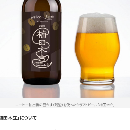
コーヒー抽出後の豆かす（残渣）を使ったクラフトビール「梅田木立」
梅田木立」について