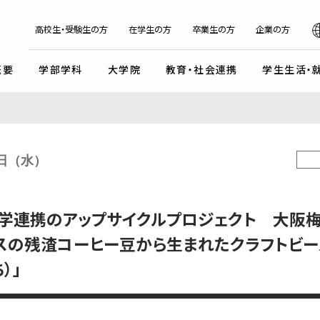
日本
English
한국어
简体字
繁体字
高校生・受験生の方
在学生の方
卒業生の方
企業の方
概要
学部学科
大学院
教育・社会連携
学生生活・
マンデイプロジェクト
社会実
国際交流プログラム
京都芸
キャンパスイベント・カレンダー
学校法人瓜生山学園
9日（水）
外国人留学生・編入学・
海外帰国生徒向け試験
入
ガイドライン
交流協定・交換留学協定校
卒業展・大学院修了展
学園が目指すもの
外国人留学生入学試験
談・支援体制
海外事務所
学園祭（大瓜生山祭）
沿革
学連携のアップサイクルプロジェクト 大阪
 テーマ選択型
海外帰国生徒入試
学生支援
ご寄付のお願い
関連組織
 テーマ選択型
編入学試験
スの残渣コーヒー豆から生まれたクラフトビー
ふるさと納税のご案内
組織図
テスト利用型1期
外国人留学生編入学試験
）」
公式SNSアカウント
テスト利用型2期
大学院入学試験
プ