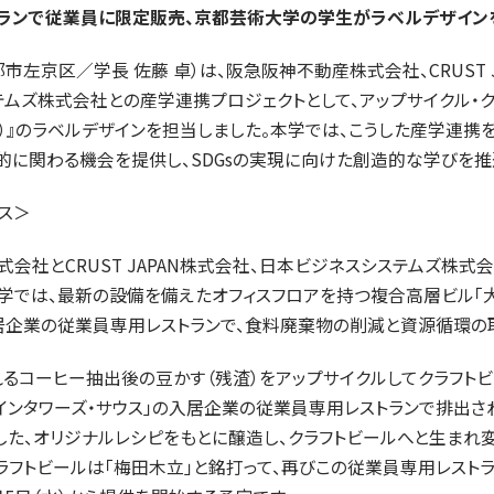
入試についてもっと知りたい
トランで従業員に限定販売、京都芸術大学の学生がラベルデザイン
学準備
入試Q＆A
説明会・見学会
市左京区／学長 佐藤 卓）は、阪急阪神不動産株式会社、CRUST J
内
ムズ株式会社との産学連携プロジェクトとして、アップサイクル・ク
）』のラベルデザインを担当しました。本学では、こうした産学連携
的に関わる機会を提供し、SDGsの実現に向けた創造的な学びを推
ス＞
会社とCRUST JAPAN株式会社、日本ビジネスシステムズ株式
学では、最新の設備を備えたオフィスフロアを持つ複合高層ビル「
入居企業の従業員専用レストランで、食料廃棄物の削減と資源循環の
るコーヒー抽出後の豆かす（残渣）をアップサイクルしてクラフト
インタワーズ・サウス」の入居企業の従業員専用レストランで排出さ
した、オリジナルレシピをもとに醸造し、クラフトビールへと生まれ
ラフトビールは「梅田木立」と銘打って、再びこの従業員専用レスト