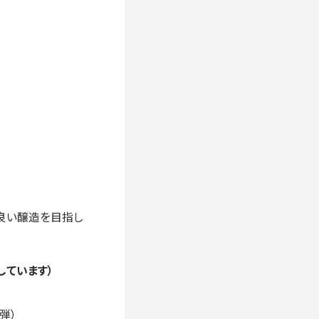
良い醸造を目指し
しています）
弾）