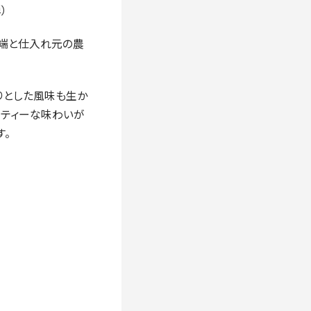
）
切れ端と仕入れ元の農
りとした風味も生か
ーティーな味わいが
す。