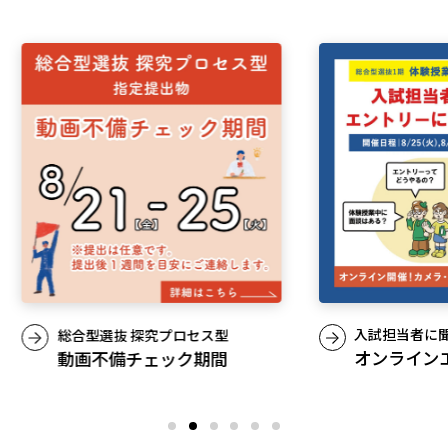
入試情報
高校生・受験生の方
在学生の方
卒業生の方
企業の方
入試担当者に聞く！
お家でも・大
オンラインエントリー相談会
が選べる
24コース
日本
English
한국어