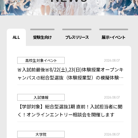
ALL
受験生向け
プレスリリース
展示・イベント
高校生対象イベント
2026.08.07
🚨入試前最後🚨8/22(土),23(日)体験授業オープンキ
ャンパス🎨総合型選抜（体験授業型）の模擬体験と
して対策に最適！！はじめてでも大丈夫👍
入試情報
2026.08.07
【学部対象】総合型選抜1期 直前！入試担当者に聞
く！オンラインエントリー相談会を開催します
大学院
2026.08.07