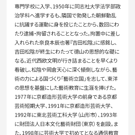
専門学校に入学、1950年に同志社大学法学部政
治学科へ進学するも、隣国で勃発した朝鮮動乱
に抗議する運動に身を投じたことから、数回にわ
たり逮捕・拘留されることとなった。拘置中に差し
入れられた奈良本辰也著『吉田松陰』に感銘し、
吉田松陰が終生にわたって德山の思想的な礎に
なる。近代西欧文明が行き詰まることを早くより
看破し、松陰や岡倉天心に深く傾倒しながら、藝
術の力による国づくり「藝術立国」を志して、東洋
の思想を基盤にした藝術教育に生涯を捧げた。
1977年に京都造形芸術大学の前身である京都
芸術短期大学、1991年に京都造形芸術大学、
1992年に東北芸術工科大学（山形市）、1993年
に財団法人日本文化藝術財団（東京）を創設。ま
た、1998年に芸術大学で初めてとなる通信教育