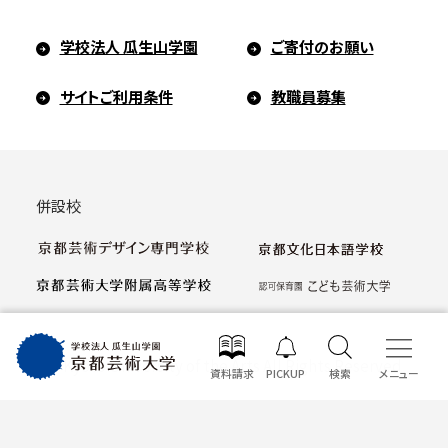
学校法人 瓜生山学園
ご寄付のお願い
サイトご利用条件
教職員募集
併設校
© Kyoto University of the Arts All Rights Reserved
資料請求
PICKUP
検索
メニュー