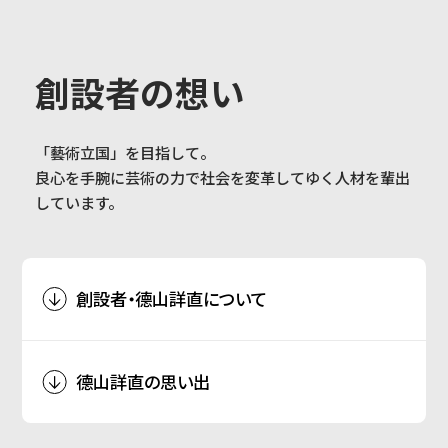
大学概要
創設者の想い
ALL
「藝術立国」を目指して。
学部学科
良心を手腕に芸術の力で社会を変革してゆく人材を輩出
CATEGORY
故人へのメッセージ
(弔辞)
しています。
大学院
思い出・エピソード
創設者・德山詳直について
教育・社会連携
忘れられないことば
(語録)
德山詳直の思い出
学生生活・就職
在学生