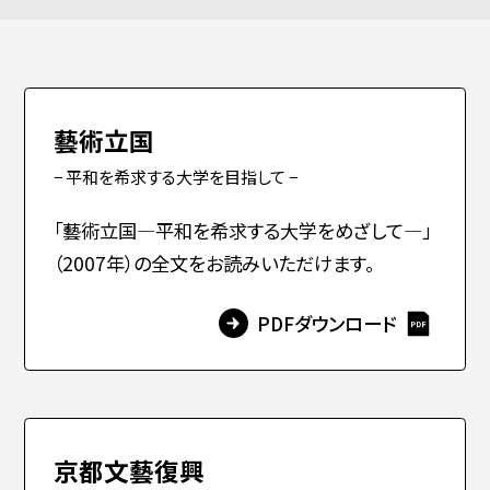
PERSON
卒業生
入試情報
藝術立国
保護者
− 平和を希求する大学を目指して −
高校生・受験生の方
在学生の方
「藝術立国―平和を希求する大学をめざして―」
（2007年）の全文をお読みいただけます。
教職員
(元・現)
卒業生の方
企業の方
PDFダウンロード
一般
京都文藝復興
日本
English
한국어