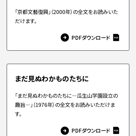
「京都文藝復興」（2000年）の全文をお読みいた
简体字
繁体字
だけます。
PDFダウンロード
まだ見ぬわかものたちに
通信教育部
「まだ見ぬわかものたちに―瓜生山学園設立の
趣旨―」（1976年）の全文をお読みいただけま
す。
藝術学舎
（公開講座）
PDFダウンロード